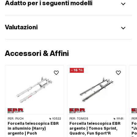
Adatto per i seguenti modelli
Valutazioni
Accessori & Affini
- 16 %
PER:
PUCH
10522
PER:
TOMOS
11141
PER
Forcella telescopica EBR
Forcella telescopica EBR
Fo
in alluminio (Harry)
argento | Tomos Sprint,
"J
argento | Puch
Quadro, Fun Sport'R
Po