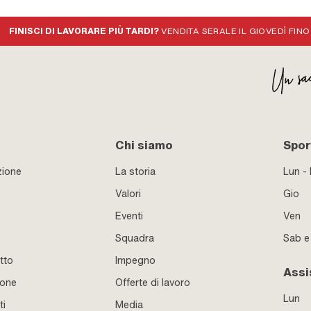
FINISCI DI LAVORARE PIÙ TARDI?
VENDITA SERALE IL GIOVEDÌ FINO
Chi siamo
Sport
zione
La storia
Lun -
Valori
Gio
Eventi
Ven
Squadra
Sab 
tto
Impegno
Assi
ione
Offerte di lavoro
Lun
ti
Media