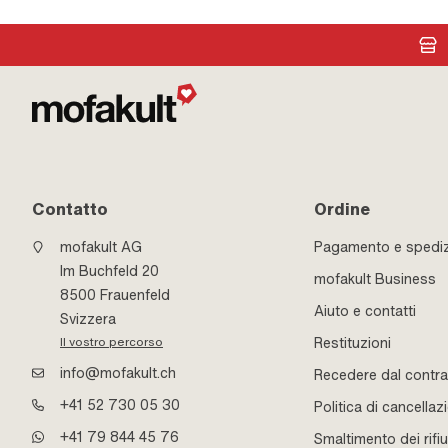
fiamma: Flangia
Contatto
Ordine
mofakult AG
Pagamento e spedi
Im Buchfeld 20
mofakult Business
8500 Frauenfeld
Aiuto e contatti
Svizzera
Restituzioni
Il vostro percorso
info@mofakult.ch
Recedere dal contra
+41 52 730 05 30
Politica di cancellaz
+41 79 844 45 76
Smaltimento dei rifiu