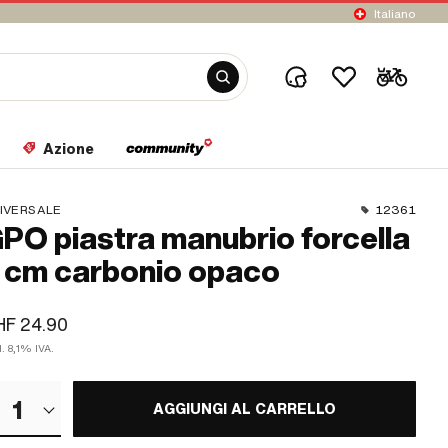
Italiano
Azione
IVERSALE
12361
PO piastra manubrio forcella
 cm carbonio opaco
HF 24.90
l. 8,1% IVA.
1
AGGIUNGI AL CARRELLO