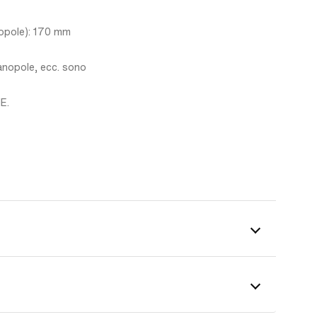
nopole): 170 mm
manopole, ecc. sono
E.