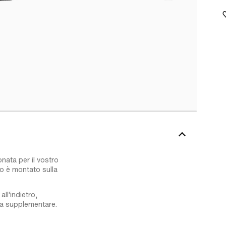
nata per il vostro
io è montato sulla
ll'indietro,
esa supplementare.