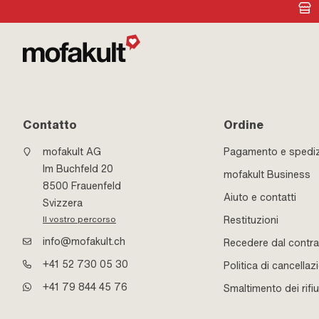
Contatto
Ordine
mofakult AG
Pagamento e spedi
Im Buchfeld 20
mofakult Business
8500 Frauenfeld
Aiuto e contatti
Svizzera
Restituzioni
Il vostro percorso
info@mofakult.ch
Recedere dal contra
+41 52 730 05 30
Politica di cancellaz
+41 79 844 45 76
Smaltimento dei rifiu