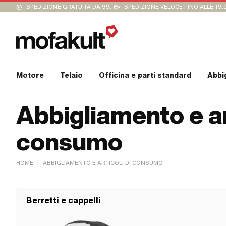
SPEDIZIONE GRATUITA DA 99.-
SPEDIZIONE VELOCE FINO ALLE 19:
Motore
Telaio
Officina e parti standard
Abbi
Abbigliamento e ar
consumo
|
HOME
ABBIGLIAMENTO E ARTICOLI DI CONSUMO
Berretti e cappelli