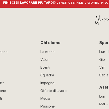
FINISCI DI LAVORARE PIÙ TARDI?
VENDITA SERALE IL GIOVEDÌ FINO
Chi siamo
Sport
zione
La storia
Lun -
Valori
Gio
Eventi
Ven
Squadra
Sab 
tto
Impegno
Assi
ione
Offerte di lavoro
Lun
ti
Media
Mar -
Missione