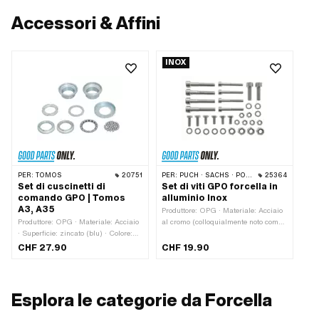
Accessori & Affini
INOX
PER:
TOMOS
20751
PER:
PUCH · SACHS · PONY / CILO (BETA 521 E 512) · PIAGGIO · ZÜNDAPP BELMONDO · ERCOLE · PEUGEOT
25364
Set di cuscinetti di
Set di viti GPO forcella in
comando GPO | Tomos
alluminio Inox
A3, A35
Produttore: OPG · Materiale: Acciaio
Produttore: OPG · Materiale: Acciaio
al cromo (colloquialmente noto come
· Superficie: zincato (blu) · Colore:
acciaio inossidabile) · Guida:
argento · Tipo di cuscinetto: Anello
Esagono esterno · Guida: Esagono
CHF 27.90
CHF 19.90
del cuscinetto · Tipo di cuscinetto:
incassato · Numero di componenti:
aperto / parti singole · Ø interno: 26
36 Stk
mm · Ø sfera [pollici] / [mm]: 3/16"
(4,78 mm)
Esplora le categorie da Forcella