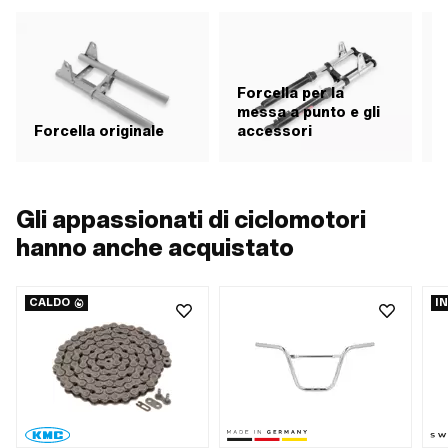
Forcella per la
messa a punto e gli
Forcella originale
accessori
R
Gli appassionati di ciclomotori
hanno anche acquistato
CALDO
I