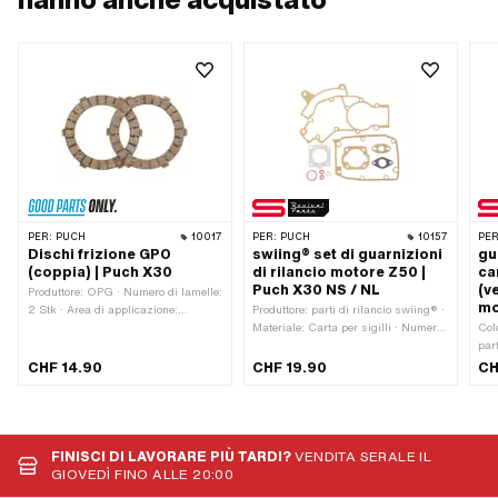
PER:
PUCH
10017
PER:
PUCH
10157
PER
Dischi frizione GPO
swiing® set di guarnizioni
gu
(coppia) | Puch X30
di rilancio motore Z50 |
ca
Puch X30 NS / NL
(v
Produttore: OPG · Numero di lamelle:
mo
2 Stk · Area di applicazione:
Produttore: parti di rilancio swiing® ·
Standard
Materiale: Carta per sigilli · Numero
Col
di componenti: 10 Stk · Ø uscita
par
interna: 22 mm · Distanza tra i fori
pun
CHF 14.90
CHF 19.90
CH
in ingresso: 32 - 38 mm · Schema di
Car
foratura [mm]: 44 x 44 · Area di
com
applicazione: Standard · Distanza
166
tra i fori di uscita: 42 mm
Spe
Puc
FINISCI DI LAVORARE PIÙ TARDI?
VENDITA SERALE IL
GIOVEDÌ FINO ALLE 20:00