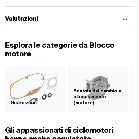
Valutazioni
Esplora le categorie da Blocco
motore
Scatola del cambio e
alloggiamento
Guarnizioni
(motore)
F
Gli appassionati di ciclomotori
hanno anche acquistato