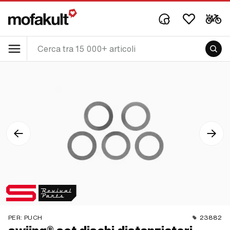
PER:
PUCH
23882