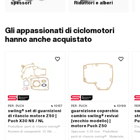
spessori
Riduttori e alberi
Gli appassionati di ciclomotori
hanno anche acquistato
PER:
PUCH
10157
PER:
PUCH
10199
PER
swiing® set di guarnizioni
guarnizione coperchio
sw
di rilancio motore Z50 |
cambio swiing® revival
st
Puch X30 NS / NL
(vecchio modello) |
Pu
motore Puch Z50
Produttore: parti di rilancio swiing® ·
Dia
Numero di componenti: 10 Stk ·
Spessore: 0.35 mm · Produttore:
Pro
Materiale: Carta per sigilli · Ø uscita
parti di rilancio swiing® · Materiale:
Mat