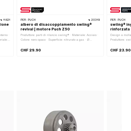
11421
PER:
PUCH
20319
PER:
PUCH
zione
albero di disaccoppiamento swiing®
swiing® in
revival | motore Puch Z50
rinforzata
terno ·
Produttore: parti di rilancio swiing® · Materiale: Acciaio ·
Design a molla
riale:
Colore: nero opaco · Superficie: nitrurato a gas · Ø
Produttore: swi
esterno: 8 mm · Ø esterno: 10 mm · Lunghezza totale:
per molle · Colo
90.2 mm · Area di applicazione: Originale
30 mm · Ø est
CHF 29.90
CHF 23.90
· Numero di com
Sintonizzazio