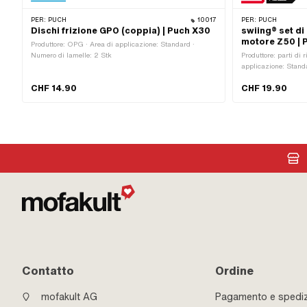
PER:
PUCH
10017
PER:
PUCH
Dischi frizione GPO (coppia) | Puch X30
swiing® set di 
motore Z50 | 
Produttore: OPG · Area di applicazione: Standard ·
Numero di lamelle: 2 Stk
Produttore: parti di 
applicazione: Standa
uscita interna: 22 m
CHF 14.90
CHF 19.90
32 - 38 mm · Distanz
Numero di component
44 x 44
Contatto
Ordine
mofakult AG
Pagamento e spedi