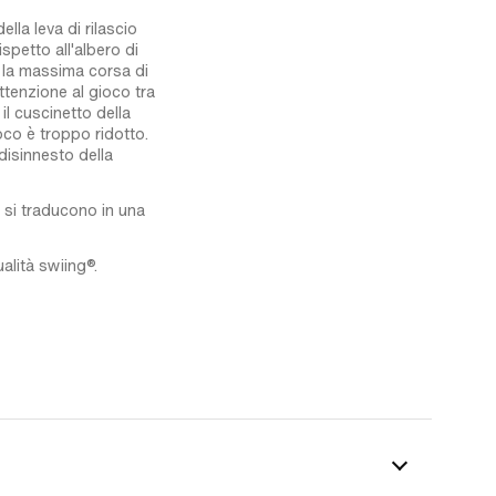
lla leva di rilascio
ispetto all'albero di
e la massima corsa di
ttenzione al gioco tra
il cuscinetto della
oco è troppo ridotto.
 disinnesto della
i si traducono in una
alità swiing®.