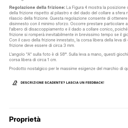
Regolazione della frizione:
La Figura 4 mostra la posizione de
della frizione rispetto al pilastro e del dado del collare a sfera r
rilascio della frizione. Questa regolazione consente di ottener
disinnesto con il minimo sforzo. Occorre prestare particolare a
l'albero di disaccoppiamento e il dado a collare conico, poiché 
frizione si romperà inevitabilmente in brevissimo tempo se il gi
Con il cavo della frizione innestato, la corsa libera della leva di
frizione deve essere di circa 3 mm.
L'angolo "A" sulla foto è di 58°. Sulla leva a mano, questi gioch
corsa libera di circa 1 cm.
Prodotto nostalgico per le massime esigenze del marchio di qu
DESCRIZIONE SCADENTE? LASCIA UN FEEDBACK!
Proprietà