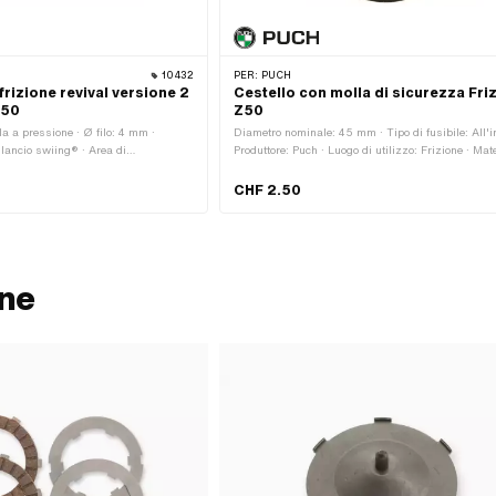
10432
PER:
PUCH
frizione revival versione 2
Cestello con molla di sicurezza Fri
Z50
Z50
a a pressione · Ø filo: 4 mm ·
Diametro nominale: 45 mm · Tipo di fusibile: All'in
rilancio swiing® · Area di
Produttore: Puch · Luogo di utilizzo: Frizione · Mate
ale · Area di applicazione: Standard
Acciaio per molle
per molle · Colore: grigio · Ø interno:
CHF 2.50
: 39 mm · Lunghezza totale: 19.5
onenti: 1 Stk
one