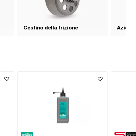
Cestino della frizione
Azionam