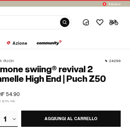
Italiano
Azione
R:
PUCH
24299
imone swiing® revival 2
amelle High End | Puch Z50
HF 54.90
l. 8,1% IVA.
1
AGGIUNGI AL CARRELLO