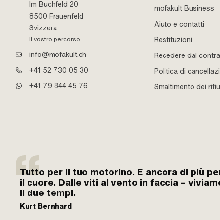
Im Buchfeld 20
mofakult Business
8500 Frauenfeld
Aiuto e contatti
Svizzera
Restituzioni
Il vostro percorso
info@mofakult.ch
Recedere dal contra
+41 52 730 05 30
Politica di cancellaz
+41 79 844 45 76
Smaltimento dei rifiu
Tutto per il tuo motorino. E ancora di più pe
il cuore. Dalle viti al vento in faccia – viviam
il due tempi.
Kurt Bernhard