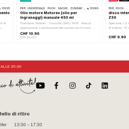
10235
PER:
UNIVERSALE · PUCH · SACHS · ZÜNDAPP BELMONDO · TOMOS · CILO · ERCOLE · KREIDLER · ZÜNDAPP
10365
PER:
PUCH
amento
Olio motore Motorex (olio per
disco inte
ingranaggi) manuale 450 ml
Z50
ti di
Produttore: Motorex · Viscosità (SAE): 80W · Area di
Spessore: 1.5 m
n
applicazione: Lubrificazione del cambio con frizione ·
Ø esterno: 70 
tezza
Tipo di olio: GL4 · Contenuti: 450 ml · Tipo di cambio:
mm · Ø intern
CHF 10.90
CHF 9.90
Cambio manuale · Tipo di cambio: Controllo a pedale ·
CHF 24.22/l
Resistenza alla temperatura (min.): -30 - 220 °C
 ALLE 20:00
ello di ritiro
 Mer
13:30 – 17:30