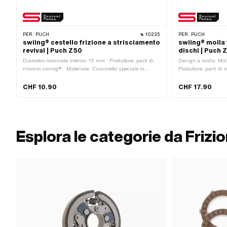
PER:
PUCH
10235
PER:
PUCH
swiing® cestello frizione a strisciamento
swiing® molla 
revival | Puch Z50
dischi | Puch 
Diametro nominale interno: 15 mm · Produttore: parti di
Design a molla: Moll
rilancio swiing® · Materiale: Cuscinetto speciale in
Produttore: parti di 
bronzo · Ø interno: 15 mm · Ø esterno: 17 mm · Altezza
applicazione: Origin
totale: 16.2 mm
· Materiale: Acciaio 
CHF 10.90
CHF 17.90
30.5 mm · Ø esterno
mm · Numero di comp
Esplora le categorie da Frizi