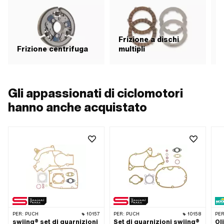
Frizione a dischi
F
Frizione centrifuga
multipli
Gli appassionati di ciclomotori
hanno anche acquistato
PER:
PUCH
10157
PER:
PUCH
10158
PER
swiing® set di guarnizioni
Set di guarnizioni swiing®
Ol