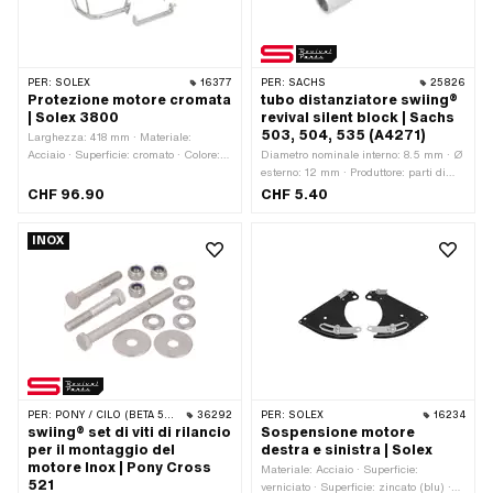
PER:
SOLEX
16377
PER:
SACHS
25826
Protezione motore cromata
tubo distanziatore swiing®
| Solex 3800
revival silent block | Sachs
503, 504, 535 (A4271)
Larghezza: 418 mm · Materiale:
Acciaio · Superficie: cromato · Colore:
Diametro nominale interno: 8.5 mm · Ø
Cromo · Tipo di montaggio: Dadi e
esterno: 12 mm · Produttore: parti di
bulloni · Numero di punti di fissaggio:
rilancio swiing® · Ø interno: 8.4 mm ·
CHF 96.90
CHF 5.40
2 Stk · Spaziatura tra i fori: 135 mm
Lunghezza totale: 48 mm · Numero
OEM Pony: A4271 · Sachs OEM no.:
INOX
0247 144 100
PER:
PONY / CILO (BETA 521 E 512)
36292
PER:
SOLEX
16234
swiing® set di viti di rilancio
Sospensione motore
per il montaggio del
destra e sinistra | Solex
motore Inox | Pony Cross
Materiale: Acciaio · Superficie:
521
verniciato · Superficie: zincato (blu) ·