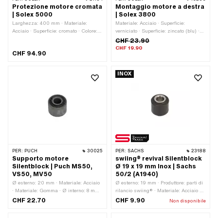
Protezione motore cromata
Montaggio motore a destra
| Solex 5000
| Solex 3800
Larghezza: 400 mm · Materiale:
Materiale: Acciaio · Superficie:
Acciaio · Superficie: cromato · Colore:
verniciato · Superficie: zincato (blu) ·
Cromo · Tipo di montaggio: Dadi e
Colore: argento · Colore: nero · Tipo di
CHF 23.90
bulloni · Numero di punti di fissaggio:
montaggio: Dadi e bulloni
CHF 19.90
CHF 94.90
2 Stk · Spaziatura tra i fori: 125 mm
INOX
PER:
PUCH
30025
PER:
SACHS
23188
Supporto motore
swiing® revival Silentblock
Silentblock | Puch MS50,
Ø 19 x 19 mm Inox | Sachs
VS50, MV50
50/2 (A1940)
Ø esterno: 20 mm · Materiale: Acciaio
Ø esterno: 19 mm · Produttore: parti di
· Materiale: Gomma · Ø interno: 8 mm ·
rilancio swiing® · Materiale: Acciaio al
Lunghezza totale: 17 mm
cromo (colloquialmente noto come
CHF 22.70
CHF 9.90
Non disponibile
acciaio inossidabile) · Materiale:
Gomma · Ø interno: 8.6 mm ·