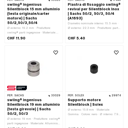
PER:
SACHS
33028
PER:
SACHS
17443
swiing® ingenious
Piastra di fissaggio swiing®
Silentblock 15 mm alluminio
revival per Silentblock Inox
(testa originale/carter
| Sachs 50/2, 50/3, 50/4
motore) | Sachs
(A1693)
50/2,50/3,50/4
Diametro nominale interno: 15.5 mm ·
Ø esterno: 19.2 mm · Produttore:
Ø esterno: 22.3 mm · Produttore: parti
swiing® parti ingegnose · Materiale:
di rilancio swiing® · Materiale: Acciaio
Alluminio · Materiale: NBR ·
al cromo (colloquialmente noto come
CHF 11.90
CHF 5.40
Superficie: anodizzato · Ø interno: 8.5
acciaio inossidabile) · Ø interno: 15.5
mm · Lunghezza totale: 15 mm ·
mm · Lunghezza totale: 5 mm ·
Lunghezza della filettatura: 15 mm ·
Numero OEM Pony: A1693 · Sachs
Area di applicazione: Corsa · Versione
OEM no.: 0246 018 000
alternativa del numero OEM di Sachs:
0260 021 008
PER:
SACHS
33029
PER:
SOLEX
29974
swiing® ingenious
Supporto motore
Silentblock 19 mm alluminio
Silentblock | Solex
(testa girevole) | Sachs
Ø esterno: 15.8 mm · Materiale:
50/2, 50/3
Gomma · Colore: nero · Ø interno: 7.9
Ø esterno: 19 mm · Produttore: swiing®
mm · Lunghezza totale: 12 mm
parti ingegnose · Materiale: Alluminio ·
Materiale: NBR · Superficie: