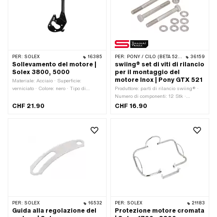
OEM Pony: P8012 · Numero OEM
Numero OEM Pony: P8012 · Numero
Pony: P8015 · Numero OEM Pony:
OEM Pony: P8015
P8035
PER:
SOLEX
16385
PER:
PONY / CILO (BETA 521 E 512)
36159
Sollevamento del motore |
swiing® set di viti di rilancio
Solex 3800, 5000
per il montaggio del
motore Inox | Pony GTX 521
Materiale: Acciaio · Superficie:
verniciato · Colore: nero · Tipo di
Produttore: parti di rilancio swiing® ·
montaggio: Dadi e bulloni · Numero di
Numero di componenti: 12 Stk ·
punti di fissaggio: 4 Stk
Materiale: Acciaio al cromo
CHF 21.90
CHF 16.90
(colloquialmente noto come acciaio
inossidabile) · Superficie: inossidabile
· Guida: Esagono esterno · Testa della
vite: Esagono · Tipo di filettatura:
M8x1,25 (filettatura standard) ·
Diametro nominale (filettatura): 8 mm ·
Larghezza tra le piastre: 13 mm ·
Numero OEM Pony: P8012 · Numero
OEM Pony: P8015
PER:
SOLEX
16532
PER:
SOLEX
21183
Guida alla regolazione del
Protezione motore cromata