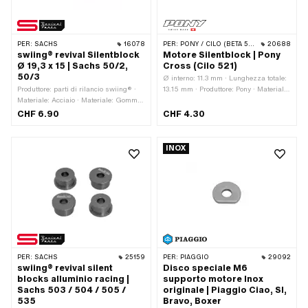
PER:
SACHS
16078
PER:
PONY / CILO (BETA 521 E 512)
20688
swiing® revival Silentblock
Motore Silentblock | Pony
Ø 19,3 x 15 | Sachs 50/2,
Cross (Cilo 521)
50/3
Ø interno: 11.3 mm · Lunghezza totale:
Produttore: parti di rilancio swiing® ·
13.15 mm · Produttore: Pony · Materiale:
Materiale: Acciaio · Materiale: Gomma
Gomma · Colore: nero · Ø esterno:
· Lunghezza totale: 15 mm · Ø esterno:
20.4 mm
CHF 6.90
CHF 4.30
19.3 mm · Ø interno: 9 mm
INOX
PER:
SACHS
25159
PER:
PIAGGIO
29092
swiing® revival silent
Disco speciale M6
blocks alluminio racing |
supporto motore Inox
Sachs 503 / 504 / 505 /
originale | Piaggio Ciao, SI,
535
Bravo, Boxer