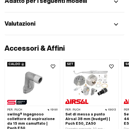
Adatto per i seguenti modelli
Valutazioni
Accessori & Affini
CALDO
SET
S
PER:
PUCH
19141
PER:
PUCH
19613
PER
swiing® ingegnoso
Set di messa a punto
Se
collettore di aspirazione
Airsal 38 mm (budget) |
44
da 15 mm camuffato |
Puch E50, ZA50
E5
Puch E50
Diametro nominale: 50 mm ·
Dia