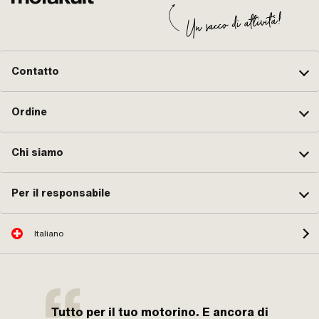
Dimensione dell'ugello: 68 ·
Dim
Dimensione dell'ugello: 70 ·
Dim
Dimensione dell'ugello: 72 ·
Dim
Dimensione dell'ugello: 74
Dim
Contatto
Ordine
Chi siamo
Per il responsabile
Italiano
Tutto per il tuo motorino. E ancora di