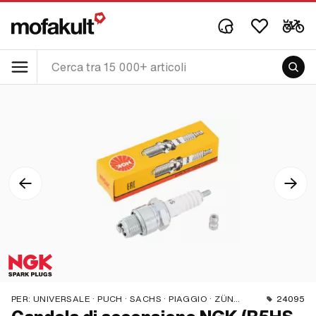
PER:
UNIVERSALE · PUCH · SACHS · PIAGGIO · ZÜNDAPP BELMONDO · TOMOS · CIAO BICICLETTA · ALPA CHOPPER / TURBO · CILO · DKW · FANTIC · GARELLI · HONDA · ERCOLE · OIL / OMC · KREIDLER · MALAGUTI · MBK / MOTOBÉCANE · MIELE · --- SI PREGA DI UTILIZZARE --- · MONARK · PEUGEOT · VITTORIA · YAMAHA · ZÜNDAPP · FRANCO MORINI
24095