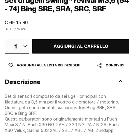
set di ugelli swiing® revival M3,5 (64
- 74) Bing SRE, SRA, SRC, SRF
CHF 15.90
Incl. 8,1% IVA.
1
AGGIUNGI AL CARRELLO
AGGIUNGI ALLA LISTA DEI DESIDERI
CONDIVIDI
Descrizione
Set di sensori composto da sei ugelli principali con
filettatura da 3,5 mm per il vostro ciclomotore / motorino.
Questi getti sono montati sui carburatori Bing SRE, SRA,
SRC e Bing SRF.
Questi carburatori sono originariamente montati su Puch
Maxi S / N, Puch X30 NG-2AH / X30 NG-2A / N-2A, Puch
X30 Velux, Sachs 503 2AL / 2BL / ABL / AB, Zündapp