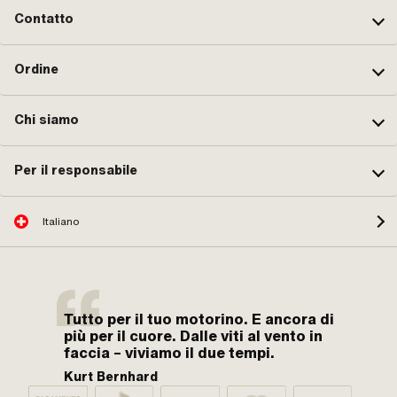
M3,
Contatto
Blo
del
del
alt
Ordine
349
del
349
Chi siamo
alt
349
alt
349
Per il responsabile
alt
349
del
349
Italiano
alt
349
del
349
del
349
Tutto per il tuo motorino. E ancora di
più per il cuore. Dalle viti al vento in
faccia – viviamo il due tempi.
Kurt Bernhard