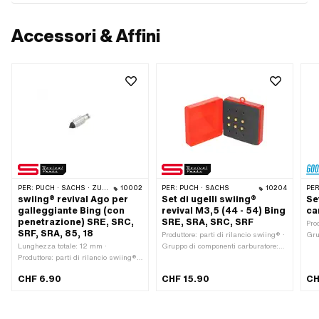
Accessori & Affini
PER:
PUCH · SACHS · ZÜNDAPP BELMONDO · DKW · ERCOLE · KREIDLER · KTM
10002
PER:
PUCH · SACHS
10204
PER
swiing® revival Ago per
Set di ugelli swiing®
Se
galleggiante Bing (con
revival M3,5 (44 - 54) Bing
ca
penetrazione) SRE, SRC,
SRE, SRA, SRC, SRF
Pro
SRF, SRA, 85, 18
Produttore: parti di rilancio swiing® ·
Gru
Lunghezza totale: 12 mm ·
Gruppo di componenti carburatore:
Sigi
Produttore: parti di rilancio swiing® ·
Spruzzatura · Materiale: ottone ·
Cart
Materiale: Alluminio · Materiale:
Quantità: 6 Stk · Tipo di
car
CHF 6.90
CHF 15.90
CH
Gomma · Gruppo di componenti
carburatore: SRA (1/11/31) Velux ·
· Ø
carburatore: Viti di regolazione,
Tipo di carburatore: SRA (1/11/35)
mm 
galleggiante, ecc. · Colore: argento ·
Velux · Tipo di carburatore: SRC ·
0.5
Colore: nero · Tipo di carburatore:
Tipo di carburatore: SRE · Tipo di
Spe