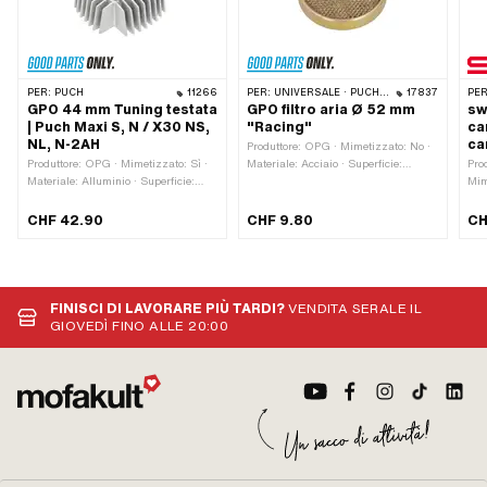
PER:
PUCH
11266
PER:
UNIVERSALE · PUCH · SACHS · ZÜNDAPP BELMONDO
17837
PER
GPO 44 mm Tuning testata
GPO filtro aria Ø 52 mm
sw
| Puch Maxi S, N / X30 NS,
"Racing"
ca
NL, N-2AH
ca
Produttore: OPG · Mimetizzato: No ·
Produttore: OPG · Mimetizzato: Sì ·
Materiale: Acciaio · Superficie:
Pro
Materiale: Alluminio · Superficie:
zincato (giallo) · Colore: giallo · Ø
Mim
sabbiato · Cilindro Ø: 44 mm ·
esterno: 52 mm · Altezza: 9.7 mm ·
com
Lunghezza totale: 135 mm ·
Area di applicazione:
com
CHF 42.90
CHF 9.80
CH
Larghezza: 125 mm · Schema di
Sintonizzazione
di 
foratura [mm]: 44 x 44 · Altezza: 55
tot
mm · Area di applicazione:
15 
Sintonizzazione · Filo di candela:
Lar
breve · Numero di punti di fissaggio:
int
FINISCI DI LAVORARE PIÙ TARDI?
VENDITA SERALE IL
4 Stk · Decompressore: No
Are
GIOVEDÌ FINO ALLE 20:00
Sin
del
Col
att
Col
mon
blo
· C
a m