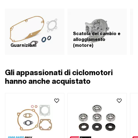
Scatola del cambio e
alloggiamento
Guarnizioni
(motore)
F
Gli appassionati di ciclomotori
hanno anche acquistato