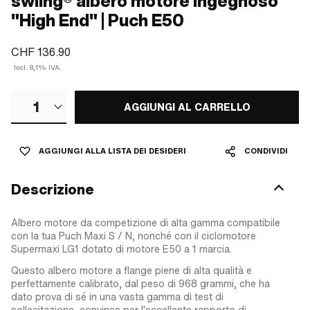
swiing® albero motore ingegnoso
"High End" | Puch E50
CHF 136.90
Incl. 8,1% IVA.
1
AGGIUNGI AL CARRELLO
AGGIUNGI ALLA LISTA DEI DESIDERI
CONDIVIDI
Descrizione
Albero motore da competizione di alta gamma compatibile
con la tua Puch Maxi S / N, nonché con il ciclomotore
Supermaxi LG1 dotato di motore E50 a 1 marcia.
Questo albero motore a flange piene di alta qualità e
perfettamente calibrato, dal peso di 968 grammi, che ha
dato prova di sé in una vasta gamma di test di
sollecitazione, convince per l'eccellente rapporto di