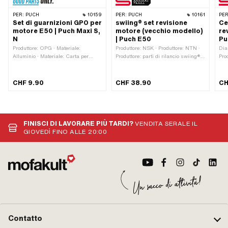
PER:
PUCH
10159
PER:
PUCH
10161
PER
Set di guarnizioni GPO per
swiing® set revisione
Ce
motore E50 | Puch Maxi S,
motore (vecchio modello)
rev
N
| Puch E50
Pu
Produttore: OPG · Materiale:
Produttore: NSK · Produttore: NTN ·
Dia
Alluminio · Materiale: Carta per
Produttore: parti di rilancio swiing® ·
Pro
sigilli · Materiale: Cartone di
Numero di componenti: 7 Stk · Area
Mat
chiusura · Materiale: Fibra · Numero
di applicazione: Standard
bro
di componenti: 7 Stk · Ø uscita
est
CHF 9.90
CHF 38.90
CH
interna: 19.9 mm · Distanza tra i fori
21
in ingresso: 32 - 38 mm · Schema di
foratura [mm]: 44 x 44 · Area di
applicazione: Standard · Distanza
tra i fori di uscita: 42 mm ·
FINISCI DI LAVORARE PIÙ TARDI?
VENDITA SERALE IL
Decompressore: Sì
GIOVEDÌ FINO ALLE 20:00
Contatto