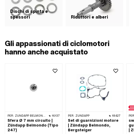
Dischi di spinta e
spessori
Riduttori e alberi
Gli appassionati di ciclomotori
hanno anche acquistato
PER:
ZÜNDAPP BELMONDO · ZÜNDAPP
16137
PER:
ZÜNDAPP
18427
PER
Sfera Ø 7 mm circuito |
Set di guarnizioni motore
sw
Zündapp Belmondo (Tipo
| Zündapp Belmondo,
gu
247)
Bergsteiger
| 