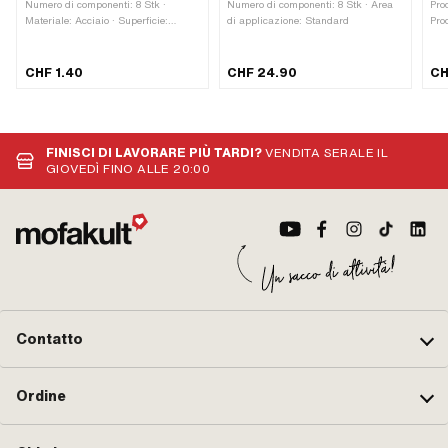
Numero di componenti: 8 Stk ·
Numero di componenti: 8 Stk · Area
Pro
Materiale: Acciaio · Superficie:
di applicazione: Standard
Pro
Temprato e rettificato · Ø sfera
Num
[pollici] / [mm]: 7 mm
di 
CHF 1.40
CHF 24.90
CH
FINISCI DI LAVORARE PIÙ TARDI?
VENDITA SERALE IL
GIOVEDÌ FINO ALLE 20:00
Contatto
Ordine