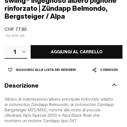
swiing® ingegnoso albero pignone
rinforzato | Zündapp Belmondo,
Bergsteiger / Alpa
CHF 77.90
Incl. 8,1% IVA.
1
AGGIUNGI AL CARRELLO
AGGIUNGI ALLA LISTA DEI DESIDERI
CONDIVIDI
Descrizione
Albero di trasmissione/albero principale rinforzato adatto
ai ciclomotori Zündapp Belmondo, ai ciclomotori Zündapp
Bergsteiger M25/M50, nonché alle moto di piccola
cilindrata Alpa Spezial 3000 e Alpa Black River che
montano un motore Zündapp tipo 247.