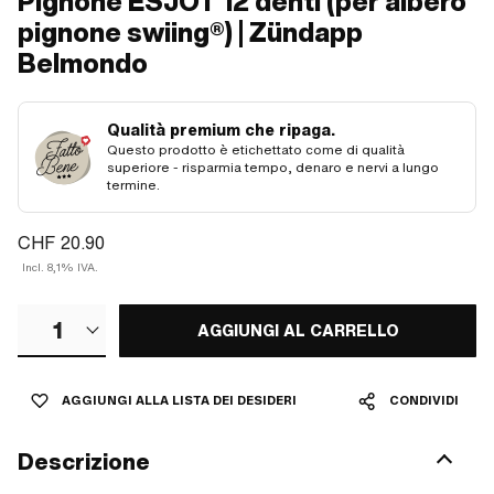
Pignone ESJOT 12 denti (per albero
pignone swiing®) | Zündapp
Belmondo
Qualità premium che ripaga.
Questo prodotto è etichettato come di qualità
superiore - risparmia tempo, denaro e nervi a lungo
termine.
CHF 20.90
Incl. 8,1% IVA.
1
AGGIUNGI AL CARRELLO
AGGIUNGI ALLA LISTA DEI DESIDERI
CONDIVIDI
Descrizione