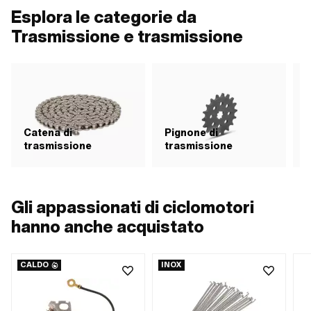
interno: 12 mm · Superficie: rivestito ·
piastre: 19 mm
Esplora le categorie da
Superficie: vuoto · Lunghezza totale:
82.6 mm
Trasmissione e trasmissione
Catena di
Pignone di
C
trasmissione
trasmissione
i
Gli appassionati di ciclomotori
hanno anche acquistato
CALDO
INOX