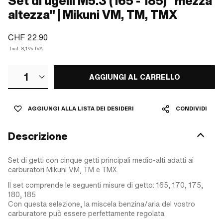
Set di ugelli M5.3 (165 - 185) "mezza
altezza" | Mikuni VM, TM, TMX
CHF 22.90
Incl. 8,1% IVA.
1
AGGIUNGI AL CARRELLO
AGGIUNGI ALLA LISTA DEI DESIDERI
CONDIVIDI
Descrizione
Set di getti con cinque getti principali medio-alti adatti ai
carburatori Mikuni VM, TM e TMX.
Il set comprende le seguenti misure di getto: 165, 170, 175,
180, 185
Con questa selezione, la miscela benzina/aria del vostro
carburatore può essere perfettamente regolata.