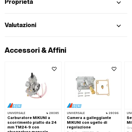
Proprietà
Valutazioni
Accessori & Affini
UNIVERSALE
28085
UNIVERSALE
28096
UN
Carburatore MIKUNI a
Camera a galleggiante
Se
scorrimento piatto da 24
MIKUNI con ugello di
Mi
mm TM24-9 con
regolazione
Gru
strozzatura manuale