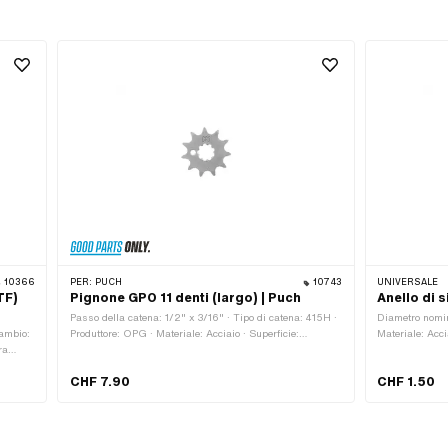
10366
PER:
PUCH
10743
UNIVERSALE
TF)
Pignone GPO 11 denti (largo) | Puch
Anello di s
Passo della catena: 1/2" x 3/16" · Tipo di catena: 415H ·
Diametro nomina
cambio:
Produttore: OPG · Materiale: Acciaio · Superficie:
Materiale: Acci
ra
Temprato · Ø interno: 13.7 mm · Ø interno: 16.9 mm ·
Universale
Tipo di registrazione: Ad incastro · Numero di denti: 11
CHF 7.90
CHF 1.50
 OEM
Stk · Spessore totale: 4.6 mm