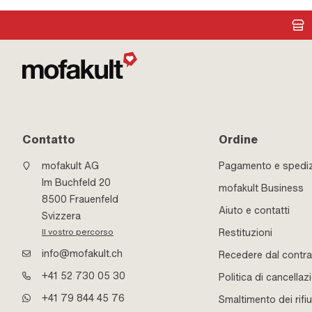
Contatto
Ordine
mofakult AG
Pagamento e spedi
Im Buchfeld 20
mofakult Business
8500 Frauenfeld
Aiuto e contatti
Svizzera
Restituzioni
Il vostro percorso
info@mofakult.ch
Recedere dal contra
+41 52 730 05 30
Politica di cancellaz
+41 79 844 45 76
Smaltimento dei rifiu