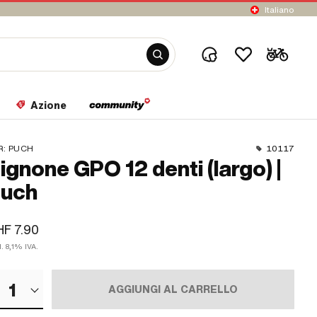
Italiano
Azione
R:
PUCH
10117
ignone GPO 12 denti (largo) |
uch
F 7.90
l. 8,1% IVA.
1
AGGIUNGI AL CARRELLO