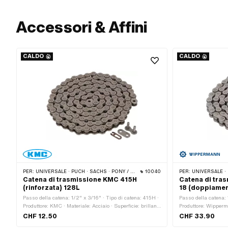
Accessori & Affini
CALDO
CALDO
PER:
UNIVERSALE · PUCH · SACHS · PONY / CILO (BETA 521 E 512) · ZÜNDAPP BELMONDO · TOMOS · CIAO BICICLETTA · ALPA CHOPPER / TURBO · CILO
10040
PER:
UNIVERSALE · PUCH · SACHS · PONY / CILO (B
Catena di trasmissione KMC 415H
Catena di tra
(rinforzata) 128L
18 (doppiamen
Passo della catena: 1/2" x 3/16" · Tipo di catena: 415H ·
Passo della catena: 
Produttore: KMC · Materiale: Acciaio · Superficie: brillante
Produttore: Wipperma
/ oliato · Colore: grigio · Circonferenza di rotolamento:
brillante / oliato · 
CHF 12.50
CHF 33.90
1626 mm · Numero di maglie della catena: 128 Stk · Tipo
catena: 114 Stk · Ci