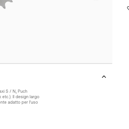
axi S / N, Puch
tc.). Il design largo
ente adatto per l'uso