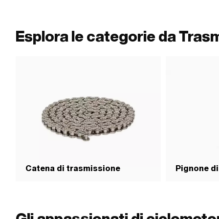
di blocco a catena: Blocco a molla · Ø foro: 4 mm · Ø Pin:
Tipo di blocco a cat
3.94 mm
Ø Pin: 4.15 mm
Esplora le categorie da Tras
Catena di trasmissione
Pignone di
Gli appassionati di ciclomot