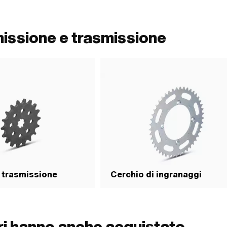
ena: Blocco a molla · Ø foro: 4.2 mm ·
missione e trasmissione
 trasmissione
Cerchio di ingranaggi
ori hanno anche acquistato