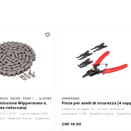
ETA 521 E 512) · ZÜNDAPP BELMONDO · TOMOS · CIAO BICICLETTA · CILO
10084
UNIVERSALE
smissione Wippermann n.
Pinze per anelli di sicurezza (4 sup
te rinforzata)
Campo di serraggio: 10 - 50 mm · Numero di
1/2" x 3/16" · Tipo di catena: 415H ·
componenti: 5 Stk · Superficie: grezzo · Superficie
nn · Materiale: Acciaio · Superficie:
verniciato · Lunghezza totale: 160 mm · Larghezz
Colore: grigio · Numero di maglie della
mm · Altezza: 15 mm · Area di applicazione: Stru
CHF 19.90
rconferenza di rotolamento: 1448 mm ·
di (dis)montaggio