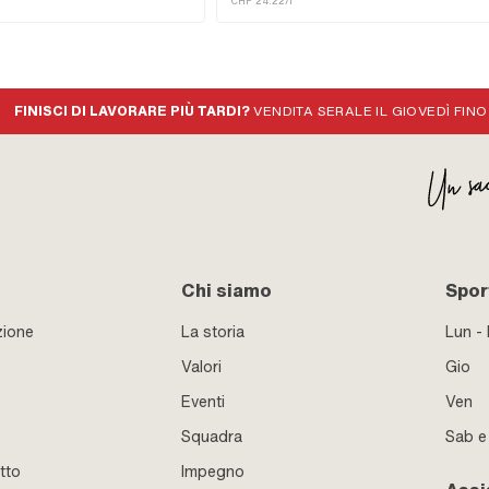
CHF 24.22/l
e: Sintonizzazione
Pony: A2080 · Sachs OEM no.: 0263 014 002
FINISCI DI LAVORARE PIÙ TARDI?
VENDITA SERALE IL GIOVEDÌ FINO
Chi siamo
Sport
zione
La storia
Lun -
Valori
Gio
Eventi
Ven
Squadra
Sab 
tto
Impegno