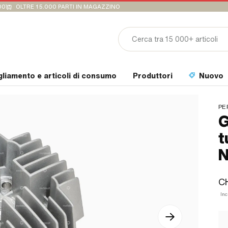
00
OLTRE 15.000 PARTI IN MAGAZZINO
gliamento e articoli di consumo
Produttori
Nuovo
PE
G
t
N
C
Inc