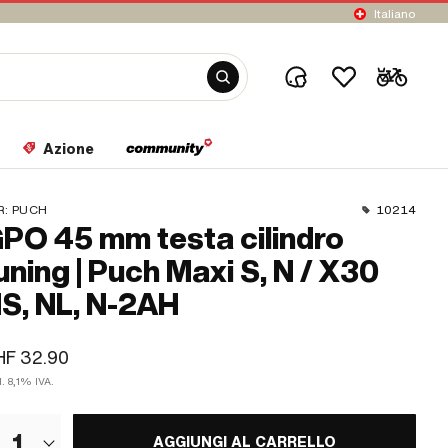
Italiano
Azione
R:
PUCH
10214
PO 45 mm testa cilindro
uning | Puch Maxi S, N / X30
S, NL, N-2AH
HF 32.90
l. 8,1% IVA.
1
AGGIUNGI AL CARRELLO