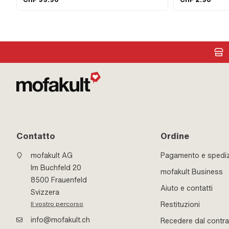
CHF 99.90
CHF 2.90
di ingresso: 23.5 / 20 x 15 mm · Ingresso del filo: M6x1
Area di applicazion
(filettatura standard) · Distanza tra i fori in ingresso: 38
mm · Ø spinotto del pistone (B): 12 mm · Tipo di uscita:
dritto · Distanza tra i fori di uscita: 42 mm · Uscita del
filo: M6x1 (filettatura standard) · Numero di punti di
fissaggio: 4 Stk · Schema di foratura [mm]: 44 x 44 ·
Decompressore: Sì · Mimetizzato: Sì · Area di
applicazione: Sintonizzazione
Contatto
Ordine
mofakult AG
Pagamento e spedi
Im Buchfeld 20
mofakult Business
8500 Frauenfeld
Aiuto e contatti
Svizzera
Restituzioni
Il vostro percorso
info@mofakult.ch
Recedere dal contra