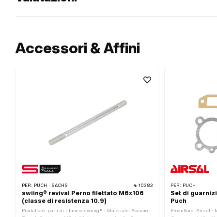
Accessori & Affini
PER:
PUCH · SACHS
10382
PER:
PUCH
swiing® revival Perno filettato M6x106
Set di guarnizi
(classe di resistenza 10.9)
Puch
Produttore: parti di rilancio swiing® · Materiale: Acciaio ·
Produttore: Airsal · 