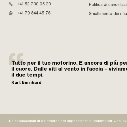
+41 52 730 05 30
Politica di cancellaz
+41 79 844 45 76
Smaltimento dei rifiu
Tutto per il tuo motorino. E ancora di più pe
il cuore. Dalle viti al vento in faccia – viviam
il due tempi.
Kurt Bernhard
Da appassionati di ciclomotori per appassionati di ciclomotori. One lov