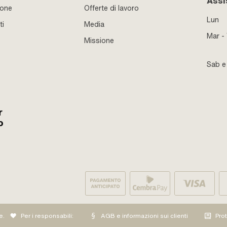
Assi
ione
Offerte di lavoro
Lun
ti
Media
Mar -
Missione
Sab 
r
o
e.
Per i responsabili:
AGB e informazioni sui clienti
Pro