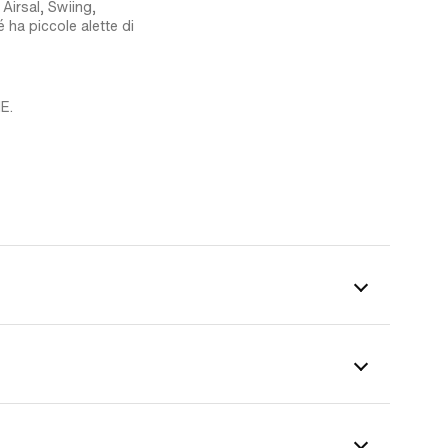
 Airsal, Swiing,
 ha piccole alette di
E.