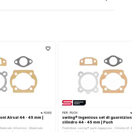
10413
PER:
PUCH
oni Airsal 44 - 45 mm |
swiing® ingenious set di guarnizion
cilindro 44 - 45 mm | Puch
Materiale: Alluminio · Materiale:
Produttore: swiing® parti ingegnose · Cilindro Ø