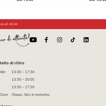
CHF 79.90
CHF 119.9
montaggio: Connessione a spina bloccata · Filettatura
dell'ugello: M3,5x0,6 (filettatura standard) · Ø attacco
tubo benzina: 6 mm · Lunghezza totale: 66 mm ·
Dimensione dell'ugello: 62 · Ø Ingresso interno: 15 mm ·
Ø Collegamento interno: 20 mm · Ø Uscita interna: 15
mm · Ø Collegamento del filtro dell'aria: 20 mm ·
 ALLE 20:00
Collegamento olio misto: No · Collegamento al vuoto: No ·
Controllo dello starter: Strozzatura a mano · Blocco
ugelli: 2.17 · Mimetizzato: Sì · Area di applicazione:
Sintonizzazione · Coppia di serraggio della vite (max.): 4
N/m · Versione alternativa del numero OEM di Puch:
349.1.15.100.0 · Versione alternativa del numero OEM di
Puch: 349.2.15.800.0 · Versione alternativa del numero
OEM di Puch: 349.4.15.500.0 · Versione alternativa del
numero OEM di Puch: 349.4.15.000.0 · Versione
alternativa del numero OEM di Puch: 349.4.15.300.0 ·
ello di ritiro
Versione alternativa del numero OEM di Puch:
349.6.15.400.0 · Versione alternativa del numero OEM
di Puch: 349.7.15.700.0 · Versione alternativa del numero
 Mer
13:30 – 17:30
OEM di Puch: 349.8.15.400.0 · Versione alternativa del
numero OEM di Puch: 349.9.15.300.0
13:30 – 20:00
13:30 – 17:30
e Dom
Chiuso. Giro in motorino.