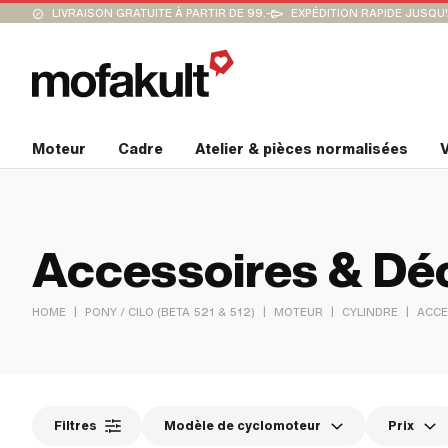
LIVRAISON GRATUITE À PARTIR DE 99.-
EXPÉDITION RAPIDE JUSQU
Moteur
Cadre
Atelier & pièces normalisées
V
Accessoires & D
|
|
|
|
HOME
PONY / CILO (BETA 521 & 512)
MOTEUR
CYLINDRE
ACCE
Filtres
Modèle de cyclomoteur
Prix