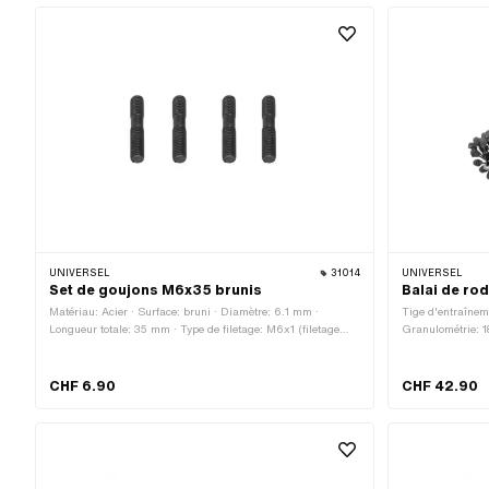
UNIVERSEL
31014
UNIVERSEL
Set de goujons M6x35 brunis
Balai de ro
Matériau: Acier · Surface: bruni · Diamètre: 6.1 mm ·
Tige d'entraînem
Longueur totale: 35 mm · Type de filetage: M6x1 (filetage
Granulométrie: 1
standard) · Longueur du filetage: 11.5 mm · Longueur du
d'atelier · Matér
filetage: 17 mm · Classe de résistance: 8.8
mm · Nombre de 
CHF 6.90
CHF 42.90