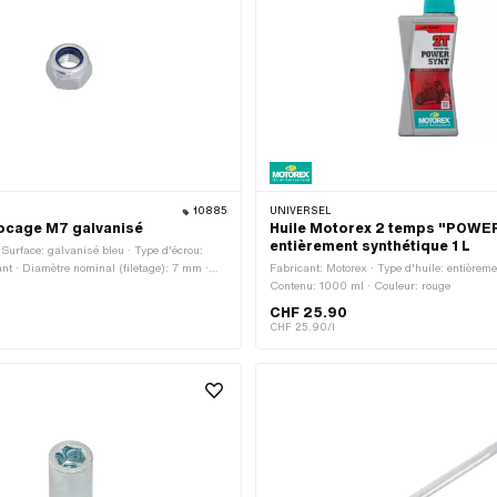
10885
UNIVERSEL
ocage M7 galvanisé
Huile Motorex 2 temps "POWE
entièrement synthétique 1 L
 Surface: galvanisé bleu · Type d'écrou:
nt · Diamètre nominal (filetage): 7 mm ·
Fabricant: Motorex · Type d'huile: entièreme
 · Champ d'application: Standard · Classe
Contenu: 1000 ml · Couleur: rouge
· Entraînement: Six pans extérieurs ·
CHF 25.90
etage: 4.8 mm · Clé de serrage: 11 mm ·
CHF 25.90/l
 M7x1 (filetage standard)