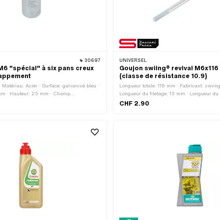
30697
UNIVERSEL
6 "spécial" à six pans creux
Goujon swiing® revival M6x116
happement
(classe de résistance 10.9)
 Matériau: Acier · Surface: galvanisé bleu ·
Longueur totale: 116 mm · Fabricant: swiing
 mm · Hauteur: 25 mm · Champ
Longueur du filetage: 15 mm · Longueur du 
andard · Classe de résistance: 8 ·
Matériau: Acier · Diamètre nominal (filetag
CHF 2.90
x pans creux · Profondeur du filetage: 17
Surface: galvanisé bleu · Diamètre: 5.9 mm
etage: M6x1 (filetage standard)
filetage: M6x1 (filetage standard)