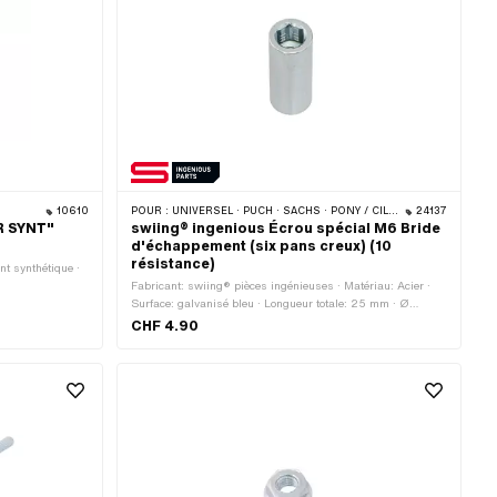
10610
POUR :
UNIVERSEL · PUCH · SACHS · PONY / CILO (BÊTA 521 & 512) · ZÜNDAPP BELMONDO · TOMOS
24137
R SYNT"
swiing® ingenious Écrou spécial M6 Bride
d'échappement (six pans creux) (10
résistance)
nt synthétique ·
Fabricant: swiing® pièces ingénieuses · Matériau: Acier ·
Surface: galvanisé bleu · Longueur totale: 25 mm · Ø
extérieur: 10 mm · Type de filetage: M6x1 (filetage standard)
CHF 4.90
· Longueur du filetage: 17 mm