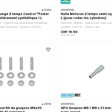
15356
UNIVERSEL
lange 2 temps Castrol "Power
Huile Motorex 2 temps semi-sy
ntièrement synthétique 1 L
L (pour roder les cylindres)
l · Type d'huile: entièrement synthétique ·
Fabricant: Motorex · Type d'huile: semi-syn
tion: Standard · Contenu: 1000 ml
Contenu: 1000 ml · Couleur: vert
CHF 19.90
CHF 19.90/l
29116
UNIVERSEL
ival Kit de goujons M6x30
GPO Goujons M6 / M8 x 31 mm (