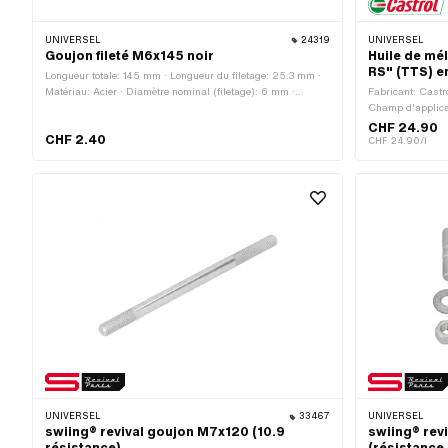
UNIVERSEL
24319
UNIVERSEL
Goujon fileté M6x145 noir
Huile de mé
RS" (TTS) e
Longueur totale: 145 mm · Longueur du filetage: 25.3 mm ·
Matériau: Acier · Diamètre nominal (filetage): 6 mm ·
Fabricant: Castro
Surface: noirci · Diamètre: 5.2 mm · Type de filetage: M6x1
Champ d'applica
(filetage standard)
CHF 24.90
CHF 2.40
CHF 24.90/l
UNIVERSEL
33467
UNIVERSEL
swiing® revival goujon M7x120 (10.9
swiing® rev