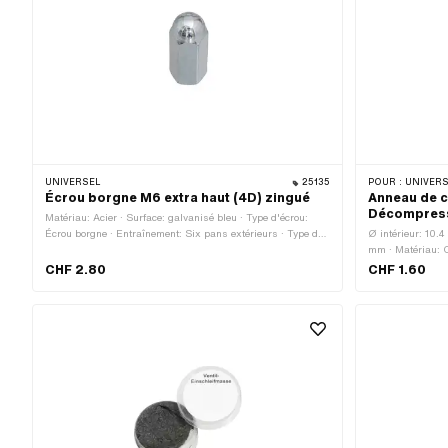
UNIVERSEL
25135
POUR :
UNIVERS
Écrou borgne M6 extra haut (4D) zingué
Anneau de c
Décompres
Matériau: Acier · Surface: galvanisé bleu · Type d'écrou:
Écrou borgne · Entraînement: Six pans extérieurs · Type de
Ø intérieur: 10.
filetage: M6x1 (filetage standard) · Hauteur: 25 mm ·
mm · Matériau: 
Diamètre nominal (filetage): 6 mm · Profondeur du filetage:
N° OEM: 0230 
CHF 2.80
CHF 1.60
21.6 mm · Clé de serrage: 10 mm