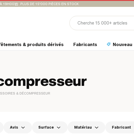
'À 19H00
PLUS DE 15'000 PIÈCES EN STOCK
êtements & produits dérivés
Fabricants
Nouveau
écompresseur
SSOIRES & DÉCOMPRESSEUR
Avis
Surface
Matériau
Fabricant