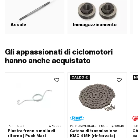
M
Assale
Immagazzinamento
d
Gli appassionati di ciclomotori
hanno anche acquistato
CALDO
N
PER:
PUCH
10028
PER:
UNIVERSALE · PUCH · SACHS · PONY / CILO (BETA 521 E 512) · ZÜNDAPP BELMONDO · TOMOS · CIAO BICICLETTA · ALPA CHOPPER / TURBO · CILO
10040
PER
Piastra freno a molla di
Catena di trasmissione
CA
ritorno | Puch Maxi
KMC 415H (rinforzata)
ca