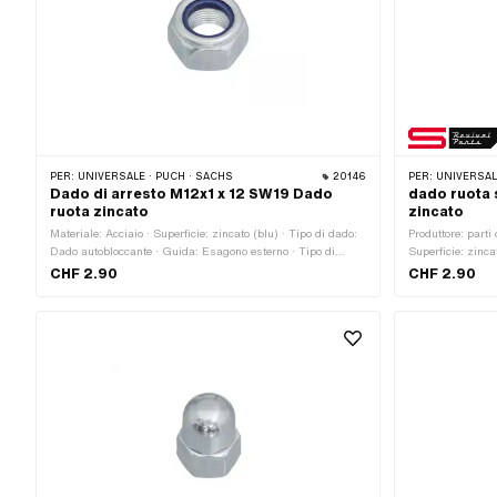
PER:
UNIVERSALE · PUCH · SACHS
20146
PER:
UNIVERSALE
Dado di arresto M12x1 x 12 SW19 Dado
dado ruota 
ruota zincato
zincato
Materiale: Acciaio · Superficie: zincato (blu) · Tipo di dado:
Produttore: parti
Dado autobloccante · Guida: Esagono esterno · Tipo di
Superficie: zinca
filettatura: MF12x1 (filettatura a passo fine) · Altezza: 12
Guida: Esagono e
CHF 2.90
CHF 2.90
mm · Diametro nominale (filettatura): 12 mm · Classe di
(filettatura a pa
forza: 8 · Larghezza tra le piastre: 19 mm
nominale (filetta
Larghezza tra le