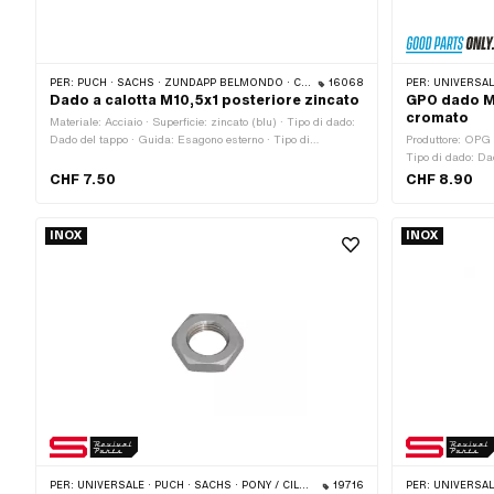
PER:
PUCH · SACHS · ZÜNDAPP BELMONDO · CILO
16068
PER:
UNIVERSALE · 
Dado a calotta M10,5x1 posteriore zincato
GPO dado M
cromato
Materiale: Acciaio · Superficie: zincato (blu) · Tipo di dado:
Dado del tappo · Guida: Esagono esterno · Tipo di
Produttore: OPG ·
filettatura: MF10,5x1 (filettatura a passo fine) · Altezza: 22
Tipo di dado: Da
mm · Diametro nominale (filettatura): 10.5 mm
Tipo di filettatur
CHF 7.50
CHF 8.90
Altezza: 21.5 mm
Profondità del fi
INOX
INOX
PER:
UNIVERSALE · PUCH · SACHS · PONY / CILO (BETA 521 E 512) · PIAGGIO
19716
PER:
UNIVERSALE