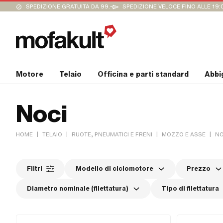
SPEDIZIONE GRATUITA DA 99.-
SPEDIZIONE VELOCE FINO ALLE 19:
Motore
Telaio
Officina e parti standard
Abbi
Noci
|
|
|
|
HOME
TELAIO
RUOTE, PNEUMATICI E FRENI
MOZZO E ASSE
NO
Filtri
Modello di ciclomotore
Prezzo
Diametro nominale (filettatura)
Tipo di filettatura