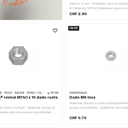
Altezza: 9 mm · Produttore: parti di rilanci
di filettatura: MF11x1 (filettatura a passo fin
Acciaio · Diametro nominale (filettatura): 1
CHF 2.90
zincato (blu) · Tipo di dado: Dado esagonal
Esagono esterno · Larghezza tra le piastre
di forza: 8
INOX
· SACHS · PONY / CILO (BETA 521 E 512) · PIAGGIO
15740
UNIVERSALE
® revival M11x1 x 10 dado ruota
Dado M6 Inox
Materiale: Acciaio al cromo (colloquialment
 di rilancio swiing® · Materiale: Acciaio al
acciaio inossidabile) · Superficie: inossidab
lmente noto come acciaio inossidabile) ·
dado: Dado esagonale 0,8D · Guida: Esagon
ado esagonale 1D · Diametro nominale
di filettatura: M6x1 (filettatura standard) ·
CHF 0.70
1 mm · Altezza: 10 mm · Guida: Esagono
Diametro nominale (filettatura): 6 mm · Cla
za tra le piastre: 17 mm · Tipo di
A2-70 · Larghezza tra le piastre: 10 mm · 