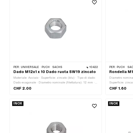
PER:
UNIVERSALE · PUCH · SACHS
10422
PER:
PUCH · SACHS · PONY / CILO (
Dado M12x1 x 10 Dado ruota SW19 zincato
Rondella M1
Materiale: Acciaio · Superficie: zincato (blu) · Tipo di dado:
Diametro nominal
Dado esagonale · Diametro nominale (filettatura): 12 mm ·
Superficie: zinca
Altezza: 10 mm · Area di applicazione: Standard · Classe
mm · Ø interno: 
CHF 2.00
CHF 1.60
di forza: 8 · Guida: Esagono esterno · Profondità del filo: 10
mm · Dimensione 
mm · Larghezza tra le piastre: 19 mm · Tipo di filettatura:
MF12x1 (filettatura a passo fine) · Numero OEM Puch:
INOX
INOX
25015