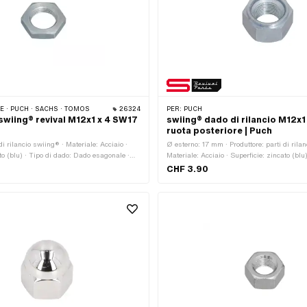
 · PUCH · SACHS · TOMOS
26324
PER:
PUCH
swiing® revival M12x1 x 4 SW17
swiing® dado di rilancio M12x1
ruota posteriore | Puch
 di rilancio swiing® · Materiale: Acciaio ·
Ø esterno: 17 mm · Produttore: parti di rila
to (blu) · Tipo di dado: Dado esagonale ·
Materiale: Acciaio · Superficie: zincato (blu
sterno · Tipo di filettatura: MF12x1
Dado esagonale · Guida: Esagono esterno ·
CHF 3.90
sso fine) · Altezza: 4 mm · Diametro
filettatura: MF12x1 (filettatura a passo fin
tura): 12 mm · Classe di forza: 8 ·
· Altezza: 12 mm · Diametro nominale (filet
 piastre: 17 mm
Classe di forza: 8 · Larghezza tra le piast