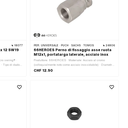
18077
PER:
UNIVERSALE · PUCH · SACHS · TOMOS
24806
 x 12 SW19
66HEROES Perno di fissaggio asse ruota
M12x1, portatarga laterale, acciaio inox
ncio swiing® ·
Produttore: 66HEROES · Materiale: Acciaio al cromo
) · Tipo di dado:
(colloquialmente noto come acciaio inossidabile) · Diametro
 Tipo di
nominale (filettatura): 12 mm · Ø esterno: 15 mm · Altezza:
CHF 12.90
e) · Altezza: 2 mm
32 mm · Guida: Esagono esterno · Larghezza tra le piastre:
tatura): 12 mm ·
19 mm · Tipo di filettatura: MF12x1 (filettatura a passo fine)
re: 19 mm