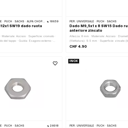
PUCH · SACHS · ALPA CHOPPER / TURBO
18659
PER:
UNIVERSALE · PUCH · SACHS
12x1 SW19 dado ruota
Dado M9,5x1 x 8 SW15 Dado ru
anteriore zincato
 Materiale: Acciaio · Superficie: cromato ·
Altezza: 8 mm · Materiale: Acciaio · Diame
do del tappo · Guida: Esagono esterno ·
(filettatura): 9.5 mm · Superficie: zincato (b
a: MF12x1 (filettatura a passo fine) ·
dado: Dado esagonale · Guida: Esagono est
CHF 4.90
 · Diametro nominale (filettatura): 12 mm ·
Larghezza tra le piastre: 15 mm · Tipo di f
lo: 14 mm · Larghezza tra le piastre: 19 mm
(3/8" 26G) · Classe di forza: 8
INOX
 · PUCH · SACHS
24618
PER:
UNIVERSALE · PUCH · SACHS