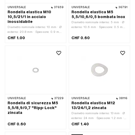
UNIVERSALE
37659
UNIVERSALE
36791
Rondella elastica M10
Rondella elastica M5
10,5/21/1 in acciaio
5,5/10,6/0,5 bombata Inox
inossidabile
Diametro nominale interno: 5 mm · Ø
Diametro nominale interno: 10 mm · Ø
esterno: 10.6 mm · Spessore: 0.5 mm ·
esterno: 20.8 mm · Spessore: 0.9 mm
Materiale: Acciaio al cromo
· Numero di componenti: 1 Stk ·
(colloquialmente noto come acciaio
CHF 1.00
CHF 0.60
Materiale: Acciaio al cromo
inossidabile) · Superficie: inossidabile
(colloquialmente noto come acciaio
· Ø interno: 5.5 mm · Dimensione della
inossidabile) · Superficie: inossidabile
filettatura: M5 · Diametro nominale
· Ø interno: 10.8 mm · Dimensione
(filettatura): 5 mm
della filettatura: M10 · Diametro
nominale (filettatura): 10 mm
UNIVERSALE
37229
UNIVERSALE
38116
Rondella di sicurezza M5
Rondella elastica M12
5,5/8,9/0,7 "Ripp-Lock"
13/24/1,2 zincata
zincata
Diametro nominale interno: 13 mm · Ø
esterno: 24 mm · Spessore: 1.2 mm ·
Materiale: Acciaio per molle ·
CHF 0.60
CHF 1.40
Superficie: zincato (blu) · Ø interno: 13
mm · Dimensione della filettatura: M12