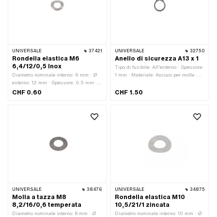
UNIVERSALE
37421
UNIVERSALE
32750
Rondella elastica M6
Anello di sicurezza A13 x 1
6,4/12/0,5 Inox
Tipo di fusibile: All'esterno · Spessore:
Diametro nominale interno: 6 mm · Ø
1 mm · Materiale: Acciaio per molle ·
esterno: 12 mm · Spessore: 0.5 mm ·
Superficie: annerito · Diametro
Materiale: Acciaio al cromo
nominale: 13 mm · Luogo di utilizzo:
CHF 0.60
CHF 1.50
(colloquialmente noto come acciaio
Universale
inossidabile) · Superficie: inossidabile
· Ø interno: 6.4 mm · Dimensione della
filettatura: M6 · Diametro nominale
(filettatura): 6 mm
UNIVERSALE
38476
UNIVERSALE
34875
Molla a tazza M8
Rondella elastica M10
8,2/16/0,6 temperata
10,5/21/1 zincata
Diametro nominale interno: 8 mm · Ø
Diametro nominale interno: 10 mm · Ø