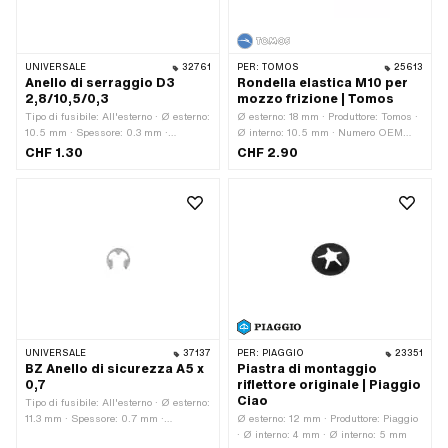
UNIVERSALE
32761
PER:
TOMOS
25613
Anello di serraggio D3
Rondella elastica M10 per
2,8/10,5/0,3
mozzo frizione | Tomos
Tipo di fusibile: All'esterno · Ø esterno:
Ø esterno: 18 mm · Produttore: Tomos ·
10.5 mm · Spessore: 0.3 mm ·
Ø interno: 10.5 mm · Numero OEM
Materiale: Acciaio per molle ·
Tomos: 031978
CHF 1.30
CHF 2.90
Superficie: annerito · Diametro
nominale: 3 mm · Luogo di utilizzo:
Universale · Ø interno: 2.8 mm ·
Altezza: 1.5 mm
UNIVERSALE
37137
PER:
PIAGGIO
23351
BZ Anello di sicurezza A5 x
Piastra di montaggio
0,7
riflettore originale | Piaggio
Ciao
Tipo di fusibile: All'esterno · Ø esterno:
11.3 mm · Spessore: 0.7 mm ·
Ø esterno: 12 mm · Produttore: Piaggio
Materiale: Acciaio per molle ·
· Ø interno: 4 mm · Ø interno: 5 mm