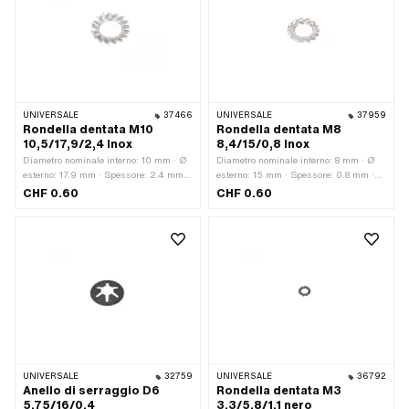
UNIVERSALE
37466
UNIVERSALE
37959
Rondella dentata M10
Rondella dentata M8
10,5/17,9/2,4 Inox
8,4/15/0,8 Inox
Diametro nominale interno: 10 mm · Ø
Diametro nominale interno: 8 mm · Ø
esterno: 17.9 mm · Spessore: 2.4 mm ·
esterno: 15 mm · Spessore: 0.8 mm ·
Materiale: Acciaio al cromo
Numero di componenti: 1 Stk ·
CHF 0.60
CHF 0.60
(colloquialmente noto come acciaio
Materiale: Acciaio al cromo
inossidabile) · Superficie: inossidabile
(colloquialmente noto come acciaio
· Ø interno: 10.5 mm · Dimensione
inossidabile) · Ø interno: 8.4 mm ·
della filettatura: M10 · Diametro
Dimensione della filettatura: M8 ·
nominale (filettatura): 10 mm
Diametro nominale (filettatura): 8 mm
UNIVERSALE
32759
UNIVERSALE
36792
Anello di serraggio D6
Rondella dentata M3
5,75/16/0,4
3,3/5,8/1,1 nero