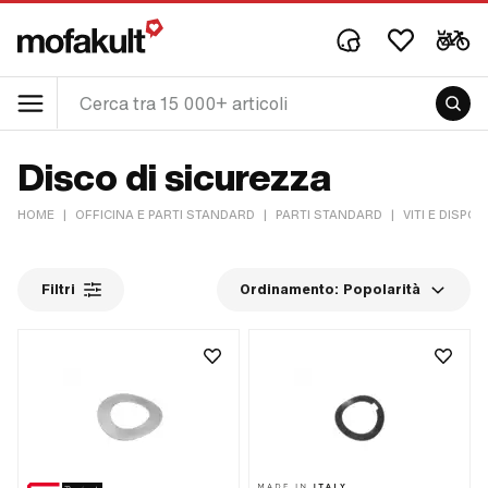
Disco di sicurezza
HOME
|
OFFICINA E PARTI STANDARD
|
PARTI STANDARD
|
VITI E DISPOS
Filtri
Ordinamento:
Popolarità