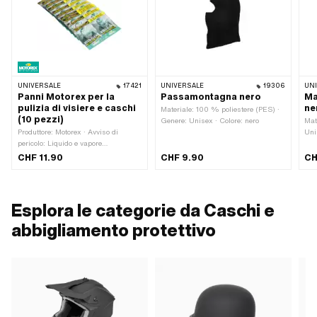
UNIVERSALE
17421
UNIVERSALE
19306
UN
Panni Motorex per la
Passamontagna nero
Ma
pulizia di visiere e caschi
ne
Materiale: 100 % poliestere (PES) ·
(10 pezzi)
Genere: Unisex · Colore: nero
Mat
Produttore: Motorex · Avviso di
Uni
pericolo: Liquido e vapore
infiammabile · Avviso di pericolo:
CHF 11.90
CHF 9.90
CH
Provoca grave irritazione agli occhi ·
Parola segnale: Attenzione ·
Pittogramma di pericolo: GHS02 -
Facilmente infiammabile ·
Esplora le categorie da Caschi e
Pittogramma di pericolo: GHS07 -
Attenzione, pericoloso · Area di
abbigliamento protettivo
applicazione: Pulitore