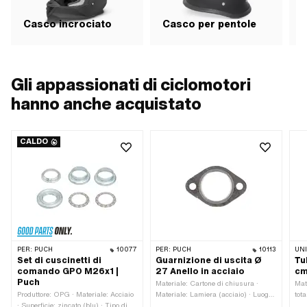
Casco incrociato
Casco per pentole
C
Gli appassionati di ciclomotori
hanno anche acquistato
CALDO
PER:
PUCH
10077
PER:
PUCH
10113
UN
Set di cuscinetti di
Guarnizione di uscita Ø
Tu
comando GPO M26x1 |
27 Anello in acciaio
cm
Puch
Materiale: Cartone di chiusura ·
Mat
Produttore: OPG · Materiale: Acciaio
Materiale: Lamiera (acciaio) · Luogo
tot
· Superficie: zincato (blu) · Tipo di
di utilizzo: Uscita · Rinforzato: Sì ·
int