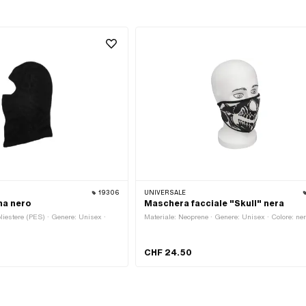
19306
UNIVERSALE
a nero
Maschera facciale "Skull" nera
liestere (PES) · Genere: Unisex ·
Materiale: Neoprene · Genere: Unisex · Colore: ne
CHF 24.50