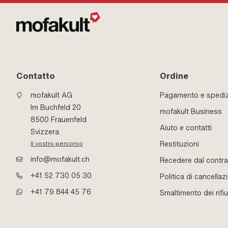
Contatto
Ordine
mofakult AG
Pagamento e spedi
Im Buchfeld 20
mofakult Business
8500 Frauenfeld
Aiuto e contatti
Svizzera
Restituzioni
Il vostro percorso
info@mofakult.ch
Recedere dal contra
+41 52 730 05 30
Politica di cancellaz
+41 79 844 45 76
Smaltimento dei rifiu