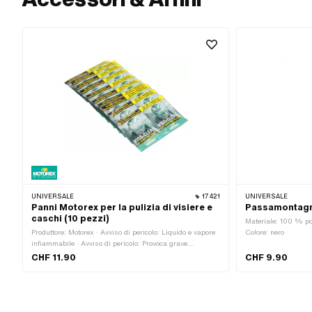
UNIVERSALE
17421
UNIVERSALE
Panni Motorex per la pulizia di visiere e
Passamontagn
caschi (10 pezzi)
Materiale: 100 % po
Produttore: Motorex · Avviso di pericolo: Liquido e vapore
Colore: nero
infiammabile · Avviso di pericolo: Provoca grave
irritazione agli occhi · Parola segnale: Attenzione ·
CHF 11.90
CHF 9.90
Pittogramma di pericolo: GHS02 - Facilmente
infiammabile · Pittogramma di pericolo: GHS07 -
Attenzione, pericoloso · Area di applicazione: Pulitore