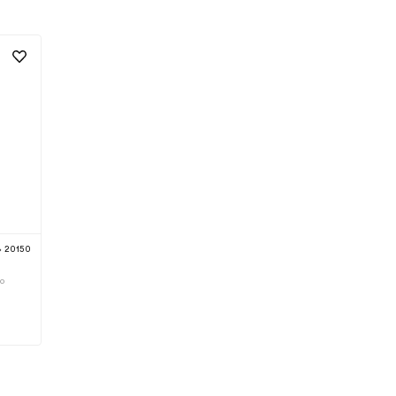
20150
ro