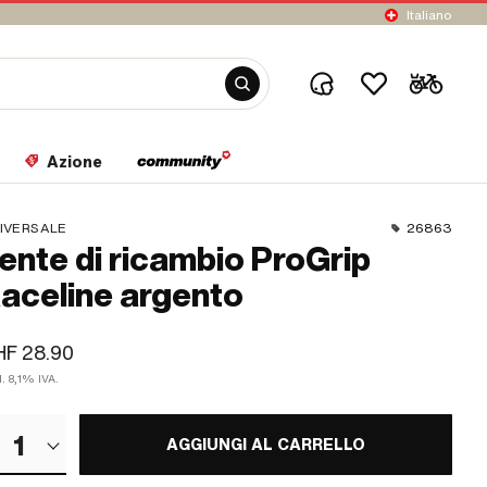
Italiano
Azione
IVERSALE
26863
ente di ricambio ProGrip
aceline argento
HF 28.90
l. 8,1% IVA.
1
AGGIUNGI AL CARRELLO