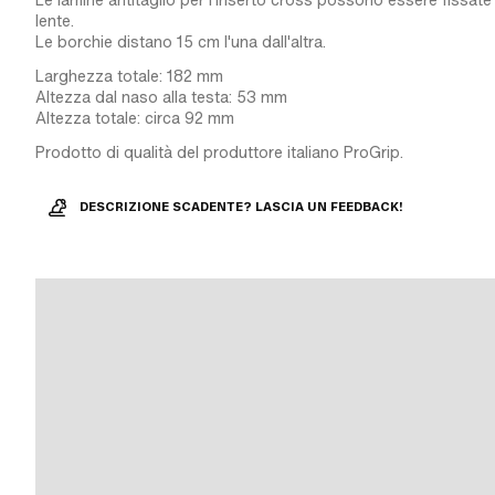
Le lamine antitaglio per l'inserto cross possono essere fissate 
lente.
Le borchie distano 15 cm l'una dall'altra.
Larghezza totale: 182 mm
Altezza dal naso alla testa: 53 mm
Altezza totale: circa 92 mm
Prodotto di qualità del produttore italiano ProGrip.
DESCRIZIONE SCADENTE? LASCIA UN FEEDBACK!