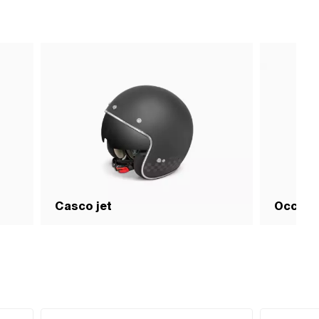
Casco jet
Occhiali