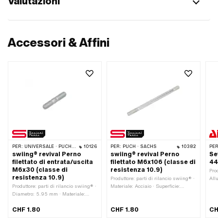
Valutazioni
Accessori & Affini
PER:
UNIVERSALE · PUCH · SACHS · PONY / CILO (BETA 521 E 512) · ZÜNDAPP BELMONDO · SOLEX · TOMOS
10126
PER:
PUCH · SACHS
10382
PER
swiing® revival Perno
swiing® revival Perno
Se
filettato di entrata/uscita
filettato M6x106 (classe di
44
M6x30 (classe di
resistenza 10.9)
Pro
resistenza 10.9)
Produttore: parti di rilancio swiing® ·
All
Produttore: parti di rilancio swiing® ·
Materiale: Acciaio · Superficie:
sigi
Diametro: 5.95 mm · Materiale:
zincato (blu) · Lunghezza della
chi
Acciaio · Superficie: zincato (blu) ·
filettatura: 12 mm · Lunghezza della
Stk
CHF 1.80
CHF 1.80
CH
Lunghezza della filettatura: 12 mm ·
filettatura: 20 mm · Lunghezza
Ø: 
Lunghezza totale: 30 mm · Diametro
totale: 106 mm · Diametro nominale
Sin