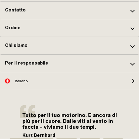
M3,5x0,6 (filettatura standard) ·
Blocco ugelli: 2.17 · Dimensione
Contatto
dell'ugello: 62 · Coppia di serraggio
della vite (max.): 4 N/m
Ordine
Chi siamo
Per il responsabile
Italiano
Tutto per il tuo motorino. E ancora di
più per il cuore. Dalle viti al vento in
faccia – viviamo il due tempi.
Kurt Bernhard