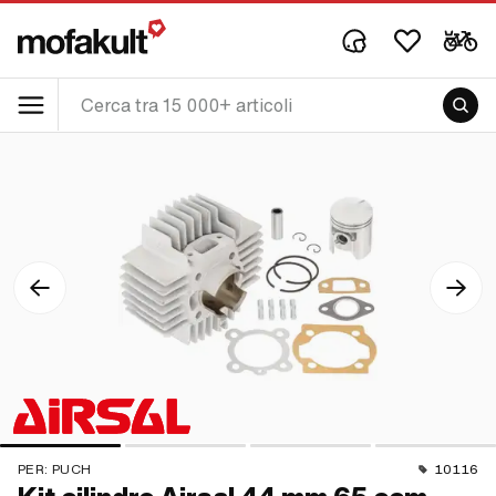
PER:
PUCH
10116