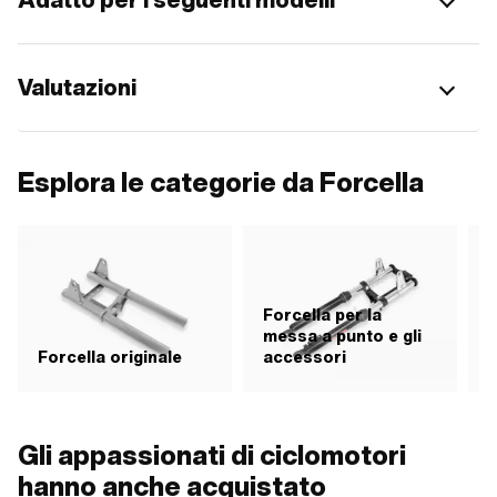
Valutazioni
Esplora le categorie da Forcella
Forcella per la
messa a punto e gli
Forcella originale
accessori
R
Gli appassionati di ciclomotori
hanno anche acquistato