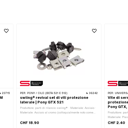
23715
PER:
PONY / CILO (BETA 521 E 512)
36242
PER:
UNIVERSALE ·
TM
swiing® revival set di viti protezione
Vite di se
laterale | Pony GTX 521
protezione
Pony GTX,
o
Produttore: parti di rilancio swiing® · Materiale: Acciaio ·
Materiale: Acciaio al cromo (colloquialmente noto come
Produttore: par
acciaio inossidabile) · Guida: Esagono esterno · Guida:
Materiale: Plas
Slot · Superficie: inossidabile · Superficie: zincato (blu) ·
grigio · Tipo di
CHF 18.90
CHF 2.40
Numero di componenti: 12 Stk · Numero OEM Pony:
nominale (file