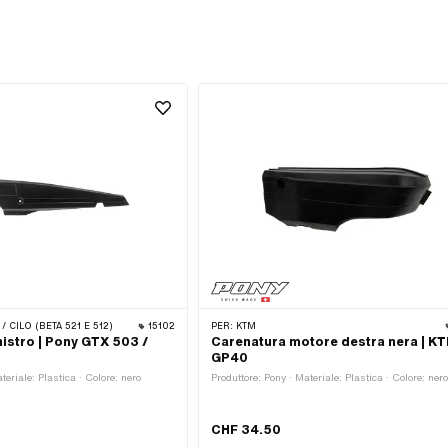
 CILO (BETA 521 E 512)
15102
PER:
KTM
istro | Pony GTX 503 /
Carenatura motore destra nera | K
GP40
teriale: Plastica · Colore: nero
Produttore: Pony · Materiale: Plastica · Colore: ner
CHF 34.50