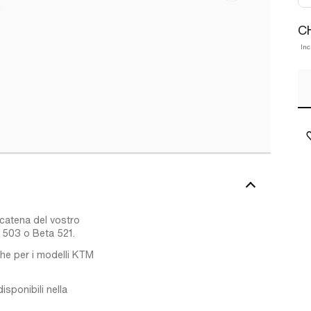
CH
Inc
acatena del vostro
 503 o Beta 521.
che per i modelli KTM
isponibili nella