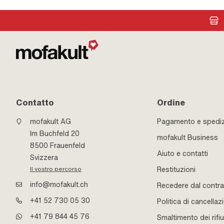
Contatto
Ordine
mofakult AG
Pagamento e spedi
Im Buchfeld 20
mofakult Business
8500 Frauenfeld
Aiuto e contatti
Svizzera
Restituzioni
Il vostro percorso
info@mofakult.ch
Recedere dal contra
+41 52 730 05 30
Politica di cancellaz
+41 79 844 45 76
Smaltimento dei rifiu