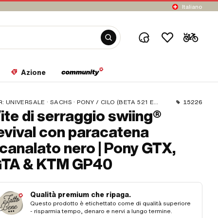
Italiano
Azione
R:
UNIVERSALE · SACHS · PONY / CILO (BETA 521 E 512)
15226
ite di serraggio swiing®
evival con paracatena
canalato nero | Pony GTX,
TA & KTM GP40
Qualità premium che ripaga.
Questo prodotto è etichettato come di qualità superiore
- risparmia tempo, denaro e nervi a lungo termine.