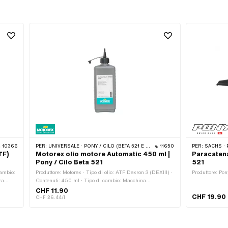
10366
PER:
UNIVERSALE · PONY / CILO (BETA 521 E 512)
11650
PER:
SACHS · P
TF)
Motorex olio motore Automatic 450 ml |
Paracatena
Pony / Cilo Beta 521
521
cambio:
Produttore: Motorex · Tipo di olio: ATF Dexron 3 (DEXIII) ·
Produttore: Pon
ra
Contenuti: 450 ml · Tipo di cambio: Macchina
automatica · Resistenza alla temperatura (min.): -36 -
CHF 11.90
CHF 19.90
 OEM
200 °C · Area di applicazione: Lubrificazione del cambio
CHF 26.44/l
con frizione