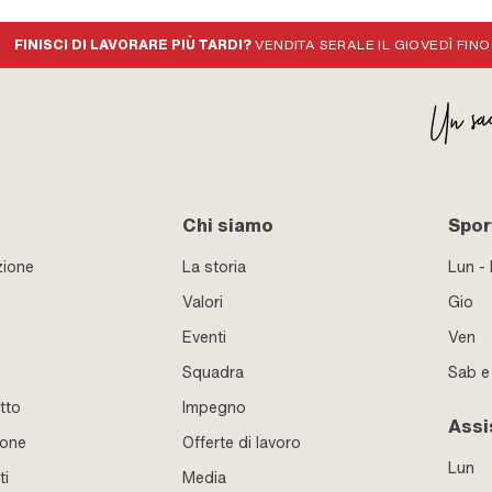
FINISCI DI LAVORARE PIÙ TARDI?
VENDITA SERALE IL GIOVEDÌ FINO
Chi siamo
Sport
zione
La storia
Lun -
Valori
Gio
Eventi
Ven
Squadra
Sab 
tto
Impegno
Assi
ione
Offerte di lavoro
Lun
ti
Media