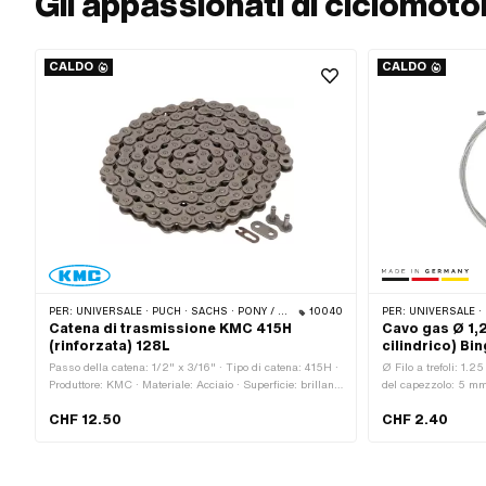
Gli appassionati di ciclomot
CALDO
CALDO
PER:
UNIVERSALE · PUCH · SACHS · PONY / CILO (BETA 521 E 512) · ZÜNDAPP BELMONDO · TOMOS · CIAO BICICLETTA · ALPA CHOPPER / TURBO · CILO
10040
PER:
UNIVERSALE · PUCH · SACHS · ZÜNDAPP BELMONDO · TOMOS · ALPA C
Catena di trasmissione KMC 415H
Cavo gas Ø 1,
(rinforzata) 128L
cilindrico) Bin
Passo della catena: 1/2" x 3/16" · Tipo di catena: 415H ·
Ø Filo a trefoli: 1.
Produttore: KMC · Materiale: Acciaio · Superficie: brillante
del capezzolo: 5 mm 
/ oliato · Colore: grigio · Circonferenza di rotolamento:
Materiale: Acciaio ·
CHF 12.50
CHF 2.40
1626 mm · Numero di maglie della catena: 128 Stk · Tipo
Superficie: zincato 
di blocco a catena: Blocco a molla · Ø foro: 4 mm · Ø Pin:
Forma del capezzolo
3.94 mm
2200 mm