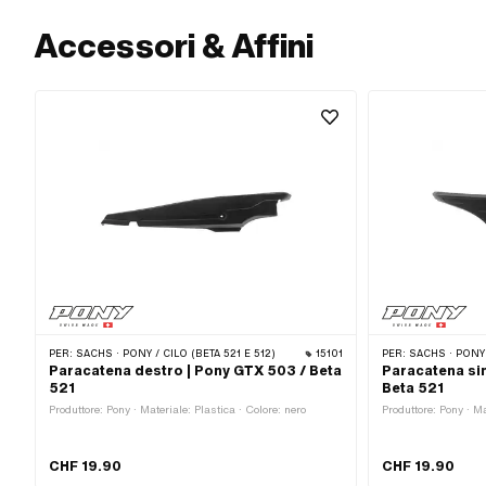
Accessori & Affini
PER:
SACHS · PONY / CILO (BETA 521 E 512)
15101
PER:
SACHS · PONY /
Paracatena destro | Pony GTX 503 / Beta
Paracatena sin
521
Beta 521
Produttore: Pony · Materiale: Plastica · Colore: nero
Produttore: Pony · Ma
CHF 19.90
CHF 19.90