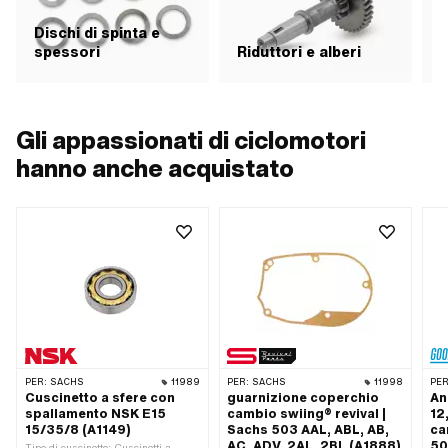
Dischi di spinta e
spessori
Riduttori e alberi
Gli appassionati di ciclomotori
hanno anche acquistato
PER:
SACHS
11989
PER:
SACHS
11998
PER
Cuscinetto a sfere con
guarnizione coperchio
An
spallamento NSK E15
cambio swiing® revival |
12
15/35/8 (A1149)
Sachs 503 AAL, ABL, AB,
ca
AC, ADV, 2AL, 2BL (A1888)
50
Tipo di cuscinetto: Cuscinetti a