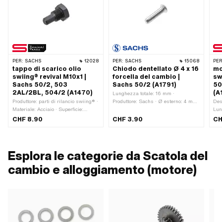
PER:
SACHS
12028
PER:
SACHS
15068
PER
tappo di scarico olio
Chiodo dentellato Ø 4 x 16
mo
swiing® revival M10x1 |
forcella del cambio |
sw
Sachs 50/2, 503
Sachs 50/2 (A1791)
50
2AL/2BL, 504/2 (A1470)
(A
Lunghezza totale: 16 mm ·
Produttore: parti di rilancio swiing® ·
Produttore: Sachs · Ø esterno: 4 mm
Des
Materiale: Acciaio · Superficie:
· Numero OEM Pony: A1791 · Sachs
Lun
brunito · Guida: Esagono esterno ·
OEM no.: 0249 046 000
filo
CHF 8.90
CHF 3.90
CH
Testa della vite: Esagono ·
ril
Larghezza tra i piani Vite: 14 mm ·
28 
Tipo di filettatura: MF10x1 (filettatura
Acc
a passo fine) · Numero OEM Pony:
· Ø
Esplora le categorie da Scatola del
A1470 · Sachs OEM no.: 0241 029
mm 
000
Sac
cambio e alloggiamento (motore)