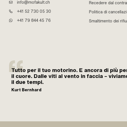
info@mofakult.ch
Recedere dal contra
+41 52 730 05 30
Politica di cancellaz
+41 79 844 45 76
Smaltimento dei rifiu
Tutto per il tuo motorino. E ancora di più pe
il cuore. Dalle viti al vento in faccia – viviam
il due tempi.
Kurt Bernhard