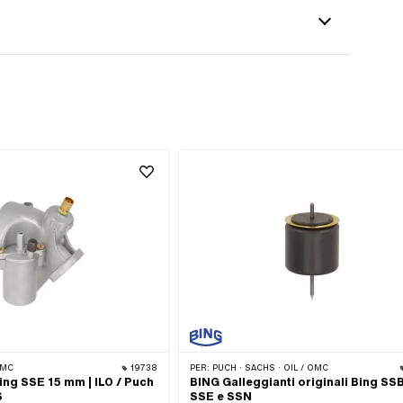
OMC
19738
PER:
PUCH · SACHS · OIL / OMC
ng SSE 15 mm | ILO / Puch
BING Galleggianti originali Bing SSB
S
SSE e SSN