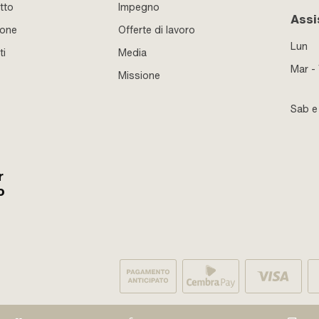
tto
Impegno
Assi
ione
Offerte di lavoro
Lun
ti
Media
Mar -
Missione
Sab 
r
o