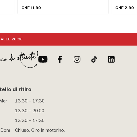
x1
argento · Superficie: zincato (blu) · Ø telaio di montaggio:
Sintonizzazione
sso: 38
31 mm · Ø esterno: 41 mm · Tipo di filettatura: MF26x1
Sì · Ø uscita i
CHF 11.90
CHF 2.90
scita:
(filettatura a passo fine)
uscita: 42.5 m
a del
di
4 ·
azione
 ALLE 20:00
ello di ritiro
 Mer
13:30 – 17:30
13:30 – 20:00
13:30 – 17:30
e Dom
Chiuso. Giro in motorino.