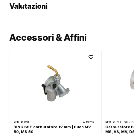
Valutazioni
Accessori & Affini
PER:
PUCH
19737
PER:
PUCH · OIL / 
BING SSE carburatore 12 mm | Puch MV
Carburatore Bi
50, MS 50
MS, VS, MV, D