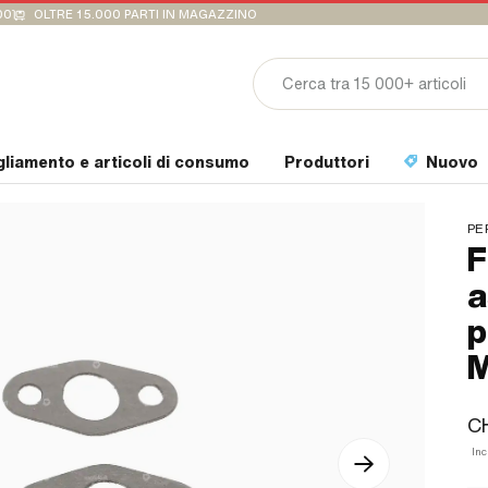
00
OLTRE 15.000 PARTI IN MAGAZZINO
gliamento e articoli di consumo
Produttori
Nuovo
PE
F
a
p
M
C
Inc