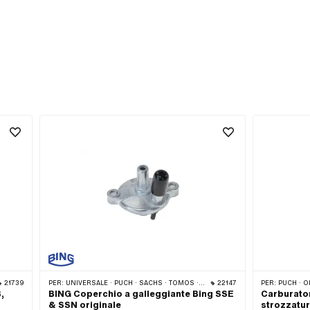
21739
PER:
UNIVERSALE · PUCH · SACHS · TOMOS · OIL / OMC
22147
PER:
PUCH · O
,
BING Coperchio a galleggiante Bing SSE
Carburato
& SSN originale
strozzatur