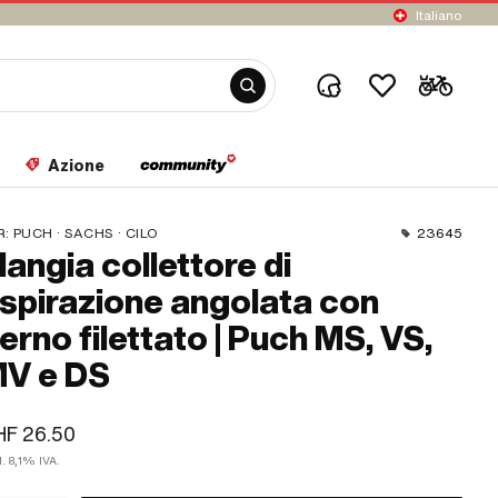
Italiano
Azione
R:
PUCH · SACHS · CILO
23645
langia collettore di
spirazione angolata con
erno filettato | Puch MS, VS,
V e DS
HF 26.50
l. 8,1% IVA.