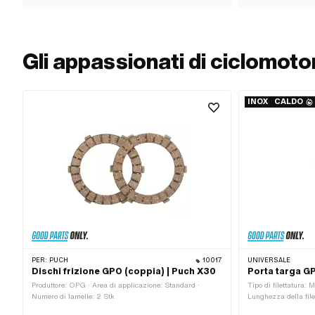
Gli appassionati di ciclomot
INOX
CALDO
PER:
PUCH
10017
UNIVERSALE
Dischi frizione GPO (coppia) | Puch X30
Porta targa GP
Produttore: OPG · Area di applicazione: Standard ·
Tipo di filettatura: 
Numero di lamelle: 2 Stk
Lunghezza della file
Materiale: Acciaio a