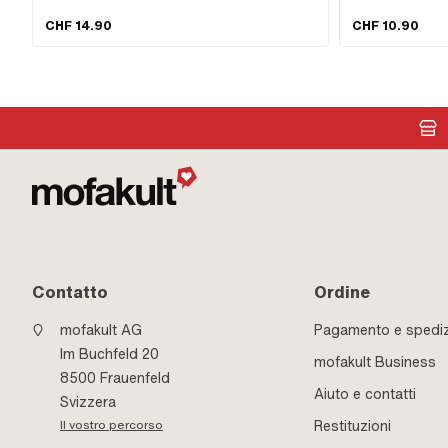
acciaio inossidabile
145 mm · Numero di p
CHF 14.90
CHF 10.90
montaggio: Dadi e bu
Spaziatura tra i fori
mm · Larghezza: 10
Contatto
Ordine
mofakult AG
Pagamento e spedi
Im Buchfeld 20
mofakult Business
8500 Frauenfeld
Aiuto e contatti
Svizzera
Restituzioni
Il vostro percorso