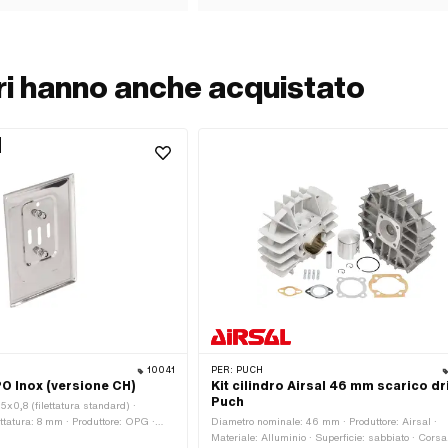
ori hanno anche acquistato
10041
PER:
PUCH
O Inox (versione CH)
Kit cilindro Airsal 46 mm scarico dri
Puch
M5x0,8 (filettatura standard) ·
ttatura: 8 mm · Produttore: OPG ·
Diametro nominale: 46 mm · Produttore: Airsal ·
l cromo (colloquialmente noto come
Materiale: Alluminio · Superficie: sabbiato · Corsa