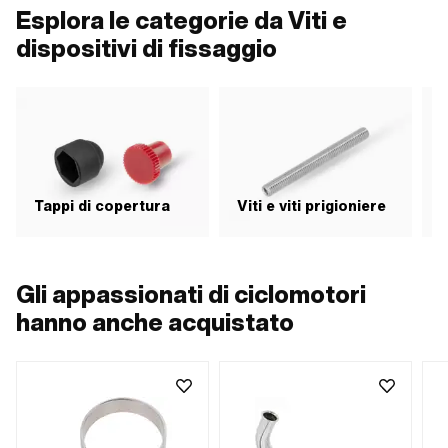
35 mm
19 mm · Diametro nominale
· T
Esplora le categorie da Viti e
(filettatura): 40 mm
(fil
dispositivi di fissaggio
H
Tappi di copertura
Viti e viti prigioniere
f
Gli appassionati di ciclomotori
hanno anche acquistato