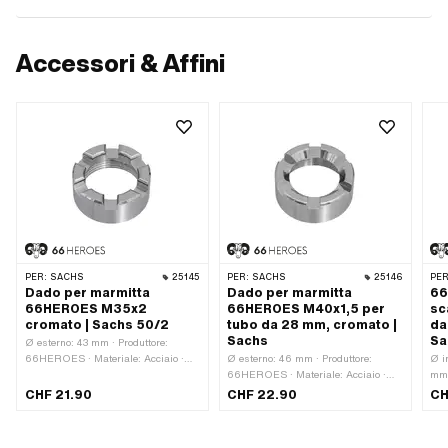
Accessori & Affini
PER:
SACHS
25145
PER:
SACHS
25146
PER
Dado per marmitta
Dado per marmitta
66
66HEROES M35x2
66HEROES M40x1,5 per
sc
cromato | Sachs 50/2
tubo da 28 mm, cromato |
da
Sachs
Sa
Ø esterno: 43 mm · Produttore:
66HEROES · Materiale: Acciaio ·
Ø esterno: 46 mm · Produttore:
Ø i
Superficie: cromato · Tipo di dado:
66HEROES · Materiale: Acciaio ·
mm 
Dado di raccordo · Ø interno: 29 mm
Superficie: cromato · Tipo di dado:
Mat
CHF 21.90
CHF 22.90
CH
· Tipo di filettatura: M35x2
Dado di raccordo · Ø interno: 29 mm
nom
(filettatura standard) · Altezza: 19
· Tipo di filettatura: MF40x1,5
Sup
mm · Diametro nominale (filettatura):
(filettatura a passo fine) · Altezza:
Dad