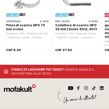
UNIVERSALE
11543
PER:
SACHS
11699
PER
Pinza di scarico GPO 70
Collettore di scarico GPO
gu
mm cromo
32 mm | Sachs 50/2, 50/3
re
mm
Produttore: OPG · Materiale: Acciaio
Produttore: OPG · Materiale: Acciaio
50
· Superficie: cromato · Diametro
· Superficie: cromato · Lunghezza
nominale: 70 mm · Diametro di
totale: 255 mm · Colore: Cromo · Ø
Spe
serraggio: 0 - 69.75 mm · Colore:
Collegamento esterno: 38 mm · Ø
di 
Cromo · Larghezza: 19.1 mm ·
interno: 29.6 mm · Ø esterno: 32.2
ole
CHF 8.30
CHF 27.90
CH
Spessore: 3 mm · Numero di punti di
mm · Tipo di montaggio: Dado di
cil
fissaggio: 1 Stk · Ø foro di
raccordo
40.
montaggio: 9 mm
FINISCI DI LAVORARE PIÙ TARDI?
VENDITA SERALE IL
GIOVEDÌ FINO ALLE 20:00