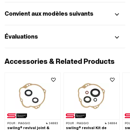
Convient aux modèles suivants
Évaluations
Accessories & Related Products
POUR :
PIAGGIO
34883
POUR :
PIAGGIO
34884
POU
swiing® revival joint &
swiing® revival Kit de
sw