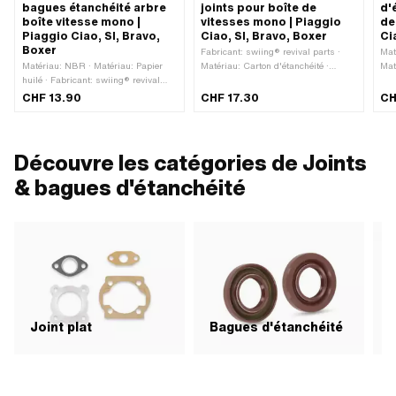
bagues étanchéité arbre
joints pour boîte de
d'
boîte vitesse mono |
vitesses mono | Piaggio
de
Piaggio Ciao, SI, Bravo,
Ciao, SI, Bravo, Boxer
Ci
Boxer
Fabricant: swiing® revival parts ·
Mat
Matériau: NBR · Matériau: Papier
Matériau: Carton d'étanchéité ·
Mat
huilé · Fabricant: swiing® revival
Matériau: NBR · Matériau: Papier
hui
parts · Type de transmission: Mono
huilé · Type de transmission: Mono
par
CHF 13.90
CHF 17.30
CH
Découvre les catégories de Joints
& bagues d'étanchéité
Joint plat
Bagues d'étanchéité
J