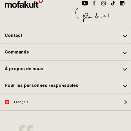
peu
Mot
Pic
Ext
Pic
Att
de 
Contact
pou
d'a
d'a
Commande
À propos de nous
Pour les personnes responsables
Français