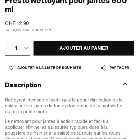
Presto Nettoyant pour jantes 600
ml
CHF 12.90
Incl. 8,1 % TVA
·
CHF 21.50/l
1
AJOUTER AU PANIER
AJOUTER À LA LISTE DE SOUHAITS
PARTAGER
Description
Nettoyant intensif de haute qualité pour l'élimination de la
saleté sur les jantes de ton cyclomoteur, de ta mobylette
ou de ta petite moto.
Le nettoyant pour jantes à action rapide et facile à
appliquer élimine les salissures typiques dues à la
poussière de frein et à la saleté de la route sur les roues
de ta perle et prévient l'apparition de salissures tenaces en