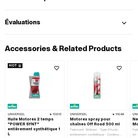
Évaluations
Accessories & Related Products
HOT
UNIVERSEL
10610
UNIVERSEL
11648
UN
Huile Motorex 2 temps
Motorex spray pour
Ne
"POWER SYNT"
chaînes Off Road 500 ml
Mo
entièrement synthétique 1
Fabricant: Motorex · Type d'huile:
Fab
L
entièrement synthétique · Contenu:
ml 