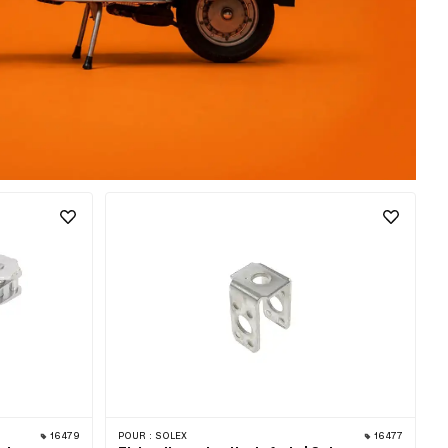
16479
POUR :
SOLEX
16477