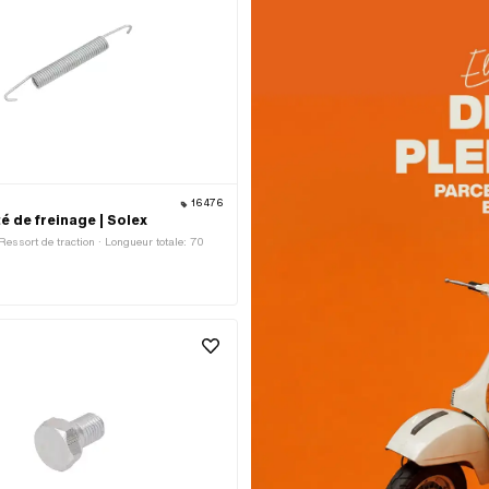
16476
é de freinage | Solex
Ressort de traction · Longueur totale: 70