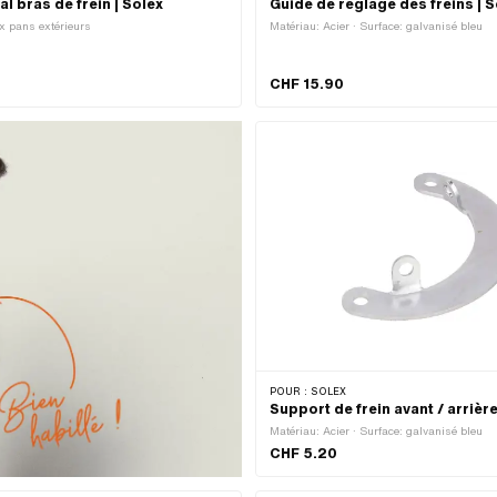
l bras de frein | Solex
Guide de réglage des freins | S
x pans extérieurs
Matériau: Acier · Surface: galvanisé bleu
CHF 15.90
POUR :
SOLEX
Support de frein avant / arrière
Matériau: Acier · Surface: galvanisé bleu
CHF 5.20