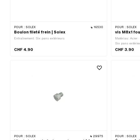
POUR :
SOLEX
16530
POUR :
SOLEX
Boulon fileté frein | Solex
vis M8x1 fou
Entraînement: Six pans extérieurs
Matériau: Acier ·
Six pans extérieu
serrage: 13 mm ·
CHF 4.90
CHF 3.90
(filetage): 8 mm ·
Longueur du file
POUR :
SOLEX
29975
POUR :
SOLEX