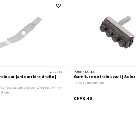
29973
POUR :
SOLEX
rein sur jante arrière droite |
Garniture de frein avant | Solex
Taille du filetage: M6
 Surface: galvanisé bleu · Ø du trou: 8 mm ·
 118 mm
CHF 6.40