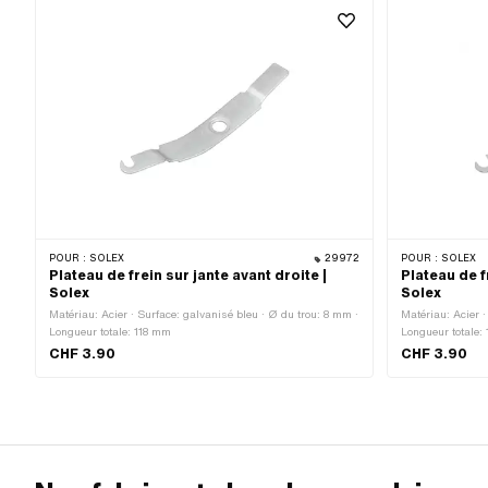
POUR :
SOLEX
29972
POUR :
SOLEX
Plateau de frein sur jante avant droite |
Plateau de f
Solex
Solex
Matériau: Acier · Surface: galvanisé bleu · Ø du trou: 8 mm ·
Matériau: Acier ·
Longueur totale: 118 mm
Longueur totale:
CHF 3.90
CHF 3.90