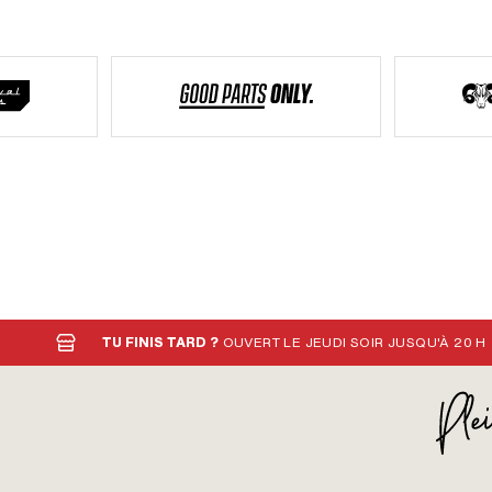
TU FINIS TARD ?
OUVERT LE JEUDI SOIR JUSQU'À 20 H