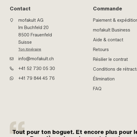
Contact
Commande
mofakult AG
Paiement & expéditio
Im Buchfeld 20
mofakult Business
8500 Frauenfeld
Aide & contact
Suisse
Retours
Ton itinéraire
info@mofakult.ch
Résilier le contrat
+41 52 730 05 30
Conditions de rétract
+41 79 844 45 76
Élimination
FAQ
Tout pour ton boguet. Et encore plus pour l