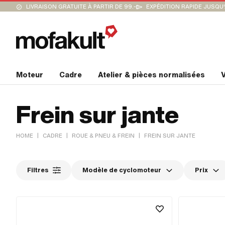
LIVRAISON GRATUITE À PARTIR DE 99.-
EXPÉDITION RAPIDE JUSQU
Moteur
Cadre
Atelier & pièces normalisées
V
Frein sur jante
|
|
|
HOME
CADRE
ROUE & PNEU & FREIN
FREIN SUR JANTE
Filtres
Modèle de cyclomoteur
Prix