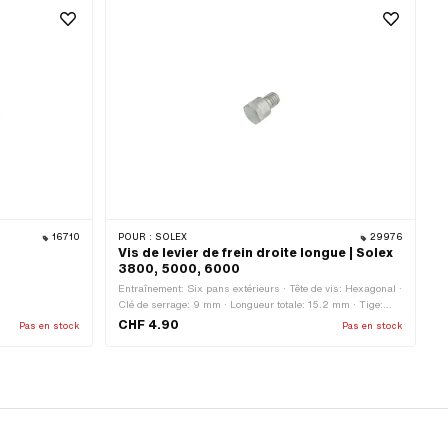
16710
POUR :
SOLEX
29976
Vis de levier de frein droite longue | Solex
3800, 5000, 6000
Entraînement: Six pans extérieurs · Tête de vis: Hexagonal ·
Clé de serrage: 9 mm · Longueur totale: 15.2 mm · Tige:
Oui · Diamètre nominal (filetage): 6 mm · Ø de la tige: 9
CHF 4.90
Pas en stock
Pas en stock
mm · Type de filetage: M6x1 (filetage standard)