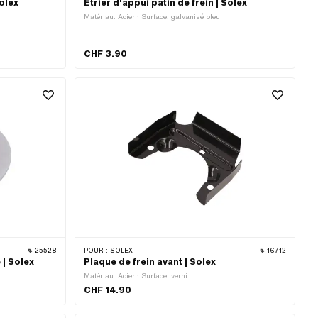
olex
Etrier d'appui patin de frein | Solex
Matériau: Acier · Surface: galvanisé bleu
CHF 3.90
25528
POUR :
SOLEX
16712
 | Solex
Plaque de frein avant | Solex
Matériau: Acier · Surface: verni
CHF 14.90