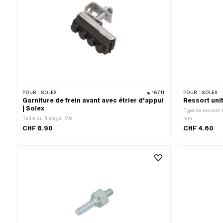
POUR :
SOLEX
16711
POUR :
SOLEX
Garniture de frein avant avec étrier d'appui
Ressort unit
| Solex
Type de ressort: 
Taille du filetage: M6
mm
CHF 8.90
CHF 4.60