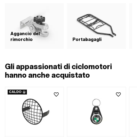
Aggancio del
rimorchio
Portabagagli
B
Gli appassionati di ciclomotori
hanno anche acquistato
CALDO