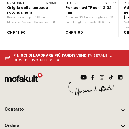
UNIVERSALE
10503
PER:
PUCH
11827
PER
Griglia della lampada
Portachiavi "Puch" Ø 32
Ad
rotonda nera
mm
ne
(L
Presa d'aria ampia: 128 mm ·
Diametro: 32.3 mm · Larghezza: 39
Materiale: Acciaio · Colore: nero · Ø
mm · Lunghezza totale: 83.6 mm ·
Mat
esterno: 130 mm · Larghezza: 138
Materiale: Plastica · Colore: Cromo ·
· C
mm · Tipo di montaggio: Viti ·
Colore: bianco · Colore: nero · Colore:
Alt
CHF 11.90
CHF 9.90
CH
Superficie: verniciato · Lunghezza
verde · Tipo di chiusura: Portachiavi
Com
totale: 70 mm · Lunghezza griglia
· Altezza: 11.3 mm
Luo
fino all'attacco: 60 mm · Numero di
ser
punti di fissaggio: 2 Stk
FINISCI DI LAVORARE PIÙ TARDI?
VENDITA SERALE IL
GIOVEDÌ FINO ALLE 20:00
Contatto
Ordine