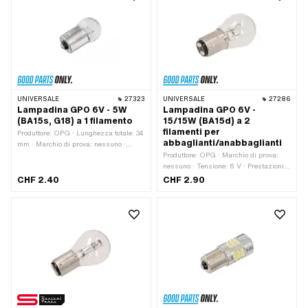
No
UNIVERSALE
27323
UNIVERSALE
27286
Lampadina GPO 6V - 5W
Lampadina GPO 6V -
(BA15s, G18) a 1 filamento
15/15W (BA15d) a 2
filamenti per
Produttore: OPG · Lunghezza totale: 34
abbaglianti/anabbaglianti
mm · Marchio di prova: nessuno ·
Tensione: 6 V · Colore: bianco ·
Produttore: OPG · Marchio di prova:
Prestazioni: 5 W · Porta lampadina:
nessuno · Tensione: 6 V · Prestazioni:
BA15s · Ø base: 15 mm · Ø Corpo
15 W · Lunghezza totale: 48 mm ·
CHF 2.40
CHF 2.90
lampada: 18 mm · LED: No
Colore: bianco · Porta lampadina:
BA15d · Ø base: 15 mm · Ø Corpo
lampada: 25 mm · LED: No