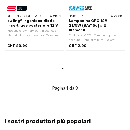
PER:
UNIVERSALE · PUCH · SACHS
21253
UNIVERSALE
22932
swiing® ingenious diode
Lampadina GPO 12V -
insert luce posteriore 12 V
21/5W (BAY15d) a 2
filamenti
Produttore: swiing® parti ingegnose ·
Marchio di prova: nessuno · Tensione:
Produttore: OPG · Marchio di prova:
12 V · Colore: rosso · Larghezza: 60
nessuno · Tensione: 12 V · Colore:
mm · Porta lampadina: LED (installato
bianco · Prestazioni: 5 W · Prestazioni:
CHF 29.90
CHF 2.90
in modo permanente) · Altezza: 41 mm
21 W · Lunghezza totale: 49 mm ·
· LED: Sì
Porta lampadina: BAY15d · Ø base: 15
mm · Ø Corpo lampada: 25 mm ·
LED: No
Pagina
1
da
3
I nostri produttori più popolari