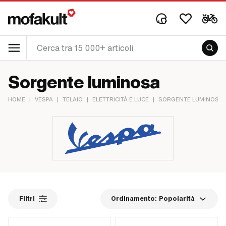
Sorgente luminosa
HOME
|
VESPA
|
TELAIO
|
ELETTRICITÀ E LUCE
|
SORGENTE LUMINOSA
Filtri
Ordinamento:
Popolarità