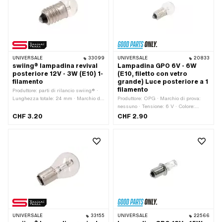
UNIVERSALE
33099
UNIVERSALE
20833
swiing® lampadina revival
Lampadina GPO 6V - 6W
posteriore 12V - 3W (E10) 1-
(E10, filetto con vetro
filamento
grande) Luce posteriore a 1
filamento
Produttore: parti di rilancio swiing® ·
Lunghezza totale: 24 mm · Marchio di
Produttore: OPG · Marchio di prova:
prova: nessuno · Tensione: 12 V ·
nessuno · Tensione: 6 V · Colore:
Colore: bianco · Prestazioni: 3 W ·
bianco · Prestazioni: 6 W · Lunghezza
CHF 3.20
CHF 2.90
Porta lampadina: E10 · Ø base: 9.5
totale: 27 mm · Porta lampadina: E10 ·
mm · Ø Corpo lampada: 11 mm · LED:
Ø base: 9.5 mm · Ø Corpo lampada:
No
14 mm · LED: No
UNIVERSALE
33155
UNIVERSALE
22566