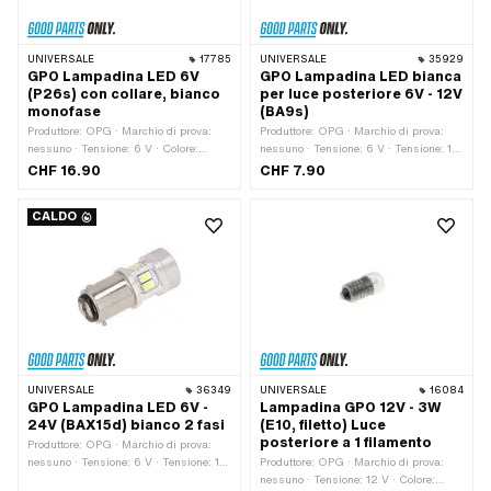
UNIVERSALE
17785
UNIVERSALE
35929
GPO Lampadina LED 6V
GPO Lampadina LED bianca
(P26s) con collare, bianco
per luce posteriore 6V - 12V
monofase
(BA9s)
Produttore: OPG · Marchio di prova:
Produttore: OPG · Marchio di prova:
nessuno · Tensione: 6 V · Colore:
nessuno · Tensione: 6 V · Tensione: 12
bianco · Lunghezza totale: 47 mm ·
V · Colore: bianco · Lunghezza totale:
CHF 16.90
CHF 7.90
Porta lampadina: P26 · Ø base: 26
22 mm · Porta lampadina: BA9s · Ø
mm · Ø Corpo lampada: 18 mm · LED:
base: 9 mm · Ø Corpo lampada: 9.5
CALDO
Sì
mm · LED: Sì
UNIVERSALE
36349
UNIVERSALE
16084
GPO Lampadina LED 6V -
Lampadina GPO 12V - 3W
24V (BAX15d) bianco 2 fasi
(E10, filetto) Luce
posteriore a 1 filamento
Produttore: OPG · Marchio di prova:
nessuno · Tensione: 6 V · Tensione: 12
Produttore: OPG · Marchio di prova:
V · Tensione: 24 V · Colore: bianco ·
nessuno · Tensione: 12 V · Colore: