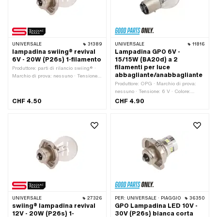
UNIVERSALE
31389
UNIVERSALE
11816
lampadina swiing® revival
Lampadina GPO 6V -
6V - 20W (P26s) 1-filamento
15/15W (BA20d) a 2
filamenti per luce
Produttore: parti di rilancio swiing® ·
abbagliante/anabbagliante
Marchio di prova: nessuno · Tensione:
6 V · Colore: bianco · Lunghezza
Produttore: OPG · Marchio di prova:
totale: 44 mm · Prestazioni: 20 W ·
nessuno · Tensione: 6 V · Colore:
Porta lampadina: P26 · Ø base: 26
bianco · Lunghezza totale: 62 mm ·
CHF 4.50
CHF 4.90
mm · Ø Corpo lampada: 25 mm ·
Prestazioni: 15 W · Porta lampadina:
LED: No
BA20d · Ø base: 20 mm · Ø Corpo
lampada: 35 mm · LED: No
UNIVERSALE
27326
PER:
UNIVERSALE · PIAGGIO
36350
swiing® lampadina revival
GPO Lampadina LED 10V -
12V - 20W (P26s) 1-
30V (P26s) bianca corta