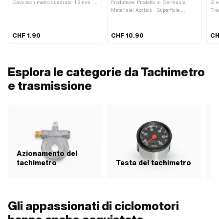
Cavo tachimetro quadrato: 1.8 mm ·
Produttore: Prodotto in Germania ·
Ø e
Cavo tachimetro quadrato: 2.6 mm ·
Materiale: Acciaio · Superficie:
Tra
Lunghezza totale: 11 mm
zincato (blu) · Colore: argento · Ø
(acc
interno: 60 mm · Altezza totale: 47
Sup
mm
Col
CHF 1.90
CHF 10.90
CH
Km/
di 
file
pas
Esplora le categorie da Tachimetro
mm 
e trasmissione
Azionamento del
tachimetro
Testa del tachimetro
C
Gli appassionati di ciclomotori