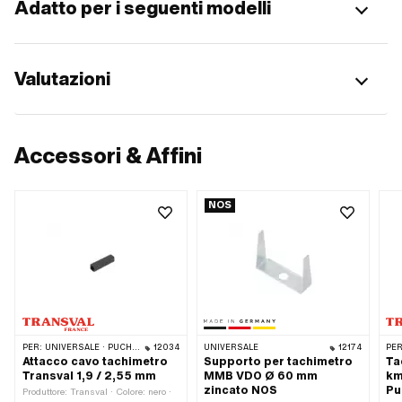
Adatto per i seguenti modelli
Valutazioni
Accessori & Affini
NOS
PER:
UNIVERSALE · PUCH · SACHS · PONY / CILO (BETA 521 E 512) · PIAGGIO · ZÜNDAPP BELMONDO · SOLEX · TOMOS · CIAO BICICLETTA · ALPA CHOPPER / TURBO · CILO · DKW · FANTIC · GARELLI · HONDA · ERCOLE · OIL / OMC · KREIDLER · MALAGUTI · MBK / MOTOBÉCANE · MIELE · --- SI PREGA DI UTILIZZARE --- · MONARK · PEUGEOT · VITTORIA · YAMAHA · ZÜNDAPP · FRANCO MORINI
12034
UNIVERSALE
12174
PER
Attacco cavo tachimetro
Supporto per tachimetro
Ta
Transval 1,9 / 2,55 mm
MMB VDO Ø 60 mm
km
zincato NOS
Pu
Produttore: Transval · Colore: nero ·