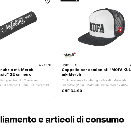
24078
UNIVERSALE
anubrio mk-Merch
Cappello per camionisti "MOFA KUL
ssic" 22 cm nero
mk-Merch
ising mofakult · Colore: nero ·
Produttore: merchandising mofakult · Materiale:
 Ø esterno: 40 mm · Ø interno: 13
Poliestere (PES) · Materiale: 60% cotone / 40%
poliestere · Etichetta: biologico/ecologico · Colore: 
CHF 34.90
Colore: nero · Colore: rosso · Genere: Unisex ·
Dimensione: Onesize · Tipo di chiusura: Chiusur
sgancio rapido
liamento e articoli di consumo