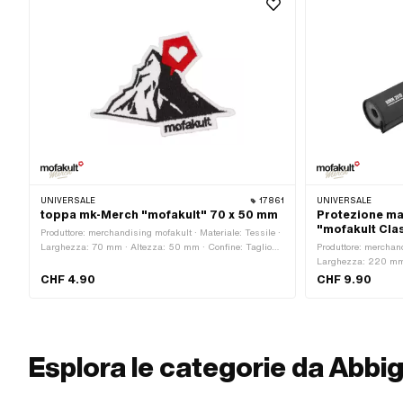
UNIVERSALE
17861
UNIVERSALE
toppa mk-Merch "mofakult" 70 x 50 mm
Protezione m
"mofakult Cla
Produttore: merchandising mofakult · Materiale: Tessile ·
Larghezza: 70 mm · Altezza: 50 mm · Confine: Taglio
Produttore: merchand
termico circonferenziale · Composizione posteriore:
Larghezza: 220 mm ·
Superficie di stiratura con adesivo
mm
CHF 4.90
CHF 9.90
Esplora le categorie da Abbig