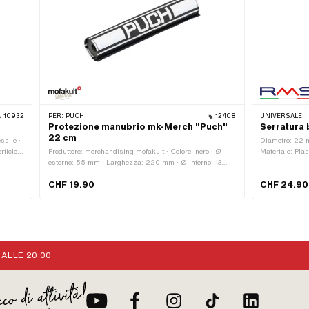
10932
PER:
PUCH
12408
UNIVERSALE
Protezione manubrio mk-Merch "Puch"
Serratura 
22 cm
ssile ·
Diametro: 22 m
rficie
Produttore: merchandising mofakult · Colore: nero · Ø
Materiale: Plas
esterno: 55 mm · Larghezza: 220 mm · Ø interno: 13
Materiale: Tess
mm
Lunghezza tot
CHF 19.90
CHF 24.90
mm · Colore: bl
 ALLE 20:00