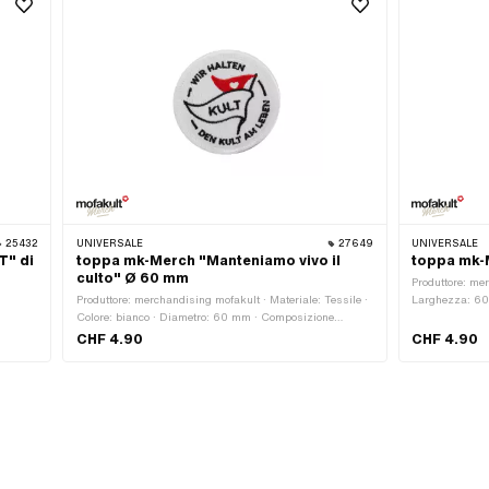
25432
UNIVERSALE
27649
UNIVERSALE
T" di
toppa mk-Merch "Manteniamo vivo il
toppa mk-
culto" Ø 60 mm
Produttore: mer
Produttore: merchandising mofakult · Materiale: Tessile ·
Larghezza: 60
Colore: bianco · Diametro: 60 mm · Composizione
posteriore: Sup
bianco ·
posteriore: Superficie di stiratura con adesivo
CHF 4.90
CHF 4.90
a a