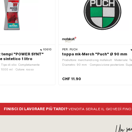
10610
PER:
PUCH
 2 tempi "POWER SYNT"
toppa mk-Merch "Puch" Ø 90 mm
sintetico 1 litro
Produttore: merchandising mofakult · Materiale: Te
· Tipo di olio: Completamente
Diametro: 90 mm · Composizione posteriore: Supe
: 1000 ml · Colore: rosso
di stiratura con adesivo · Confine: Taglio termico
circonferenziale
CHF 11.90
FINISCI DI LAVORARE PIÙ TARDI?
VENDITA SERALE IL GIOVEDÌ FINO