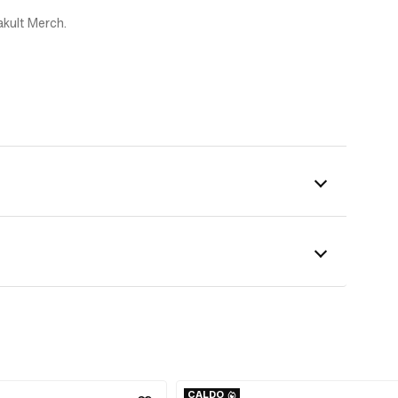
akult Merch.
CALDO