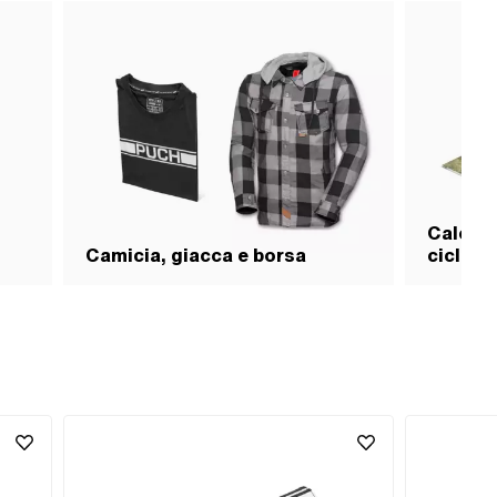
Calenda
Camicia, giacca e borsa
ciclomo