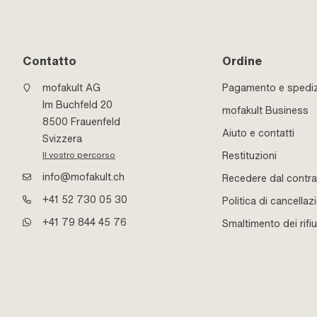
Contatto
Ordine
mofakult AG
Pagamento e spedi
Im Buchfeld 20
mofakult Business
8500 Frauenfeld
Aiuto e contatti
Svizzera
Restituzioni
Il vostro percorso
info@mofakult.ch
Recedere dal contra
+41 52 730 05 30
Politica di cancellaz
+41 79 844 45 76
Smaltimento dei rifiu