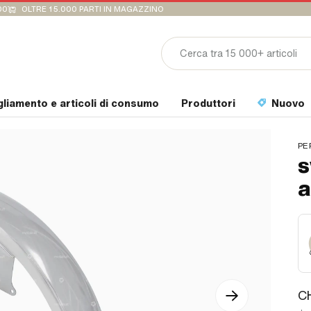
00
OLTRE 15.000 PARTI IN MAGAZZINO
gliamento e articoli di consumo
Produttori
Nuovo
PE
s
a
C