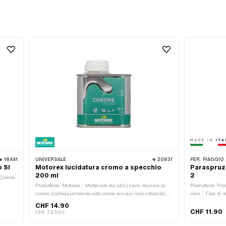
18441
UNIVERSALE
20831
PER:
PIAGGIO
 SI
Motorex lucidatura cromo a specchio
Paraspruzz
200 ml
2
 Colore:
Produttore: Motorex · Materiale da utilizzare: Acciaio al
Produttore: Prod
cromo (colloquialmente noto come acciaio inossidabile) ·
nero · Tipo di 
Contenuti: 200 ml · Avviso di pericolo: Liquido e vapore
di fissaggio: 2
CHF 14.90
infiammabile · Parola segnale: Attenzione · Pittogramma
CHF 11.90
CHF 74.50/l
di pericolo: GHS02 - Facilmente infiammabile · Area di
applicazione: Chimica