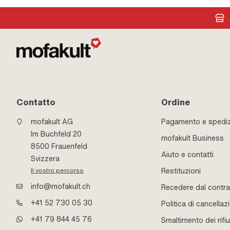
Contatto
Ordine
mofakult AG
Pagamento e spedi
Im Buchfeld 20
mofakult Business
8500 Frauenfeld
Aiuto e contatti
Svizzera
Restituzioni
Il vostro percorso
info@mofakult.ch
Recedere dal contra
+41 52 730 05 30
Politica di cancellaz
+41 79 844 45 76
Smaltimento dei rifiu