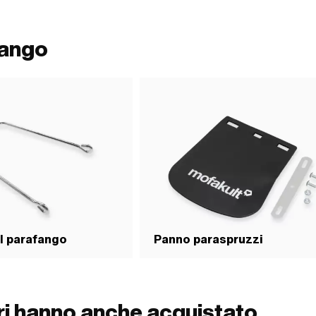
 · Altezza totale da base a bordo
Tipo di montaggio: Dadi e bulloni ·
ota: 16 " · Numero OEM Piaggio:
fango
l parafango
Panno paraspruzzi
ori hanno anche acquistato