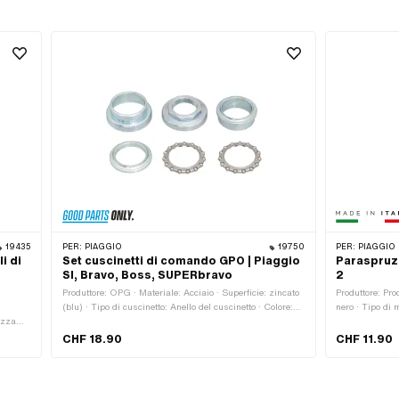
19435
PER:
PIAGGIO
19750
PER:
PIAGGIO
i di
Set cuscinetti di comando GPO | Piaggio
Paraspruzz
SI, Bravo, Boss, SUPERbravo
2
Produttore: OPG · Materiale: Acciaio · Superficie: zincato
Produttore: Prod
(blu) · Tipo di cuscinetto: Anello del cuscinetto · Colore:
nero · Tipo di 
ezza
argento · Ø interno: 22.3 mm · Tipo di filettatura:
di fissaggio: 2
ezza ·
MF27,5x1 (filettatura a passo fine) · Numero OEM
CHF 18.90
CHF 11.90
M
Piaggio: 190823