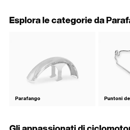
del parafango: 33 mm
superiore: 190 mm · 
Dimensioni della ru
Esplora le categorie da Para
267651
Parafango
Puntoni de
Gli appassionati di ciclomot