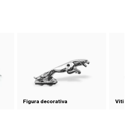
Figura decorativa
Viti e 