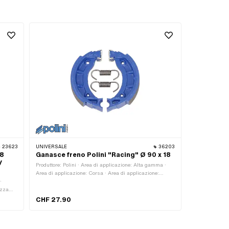
23623
UNIVERSALE
36203
38
Ganasce freno Polini "Racing" Ø 90 x 18
/
Produttore: Polini · Area di applicazione: Alta gamma ·
Area di applicazione: Corsa · Area di applicazione:
·
Sintonizzazione · Ø Tamburo: 90 mm · Molle incluse: Sì
ezza
· Colore: blu · Numero di molle: 2 Stk · A fessura: No ·
Larghezza: 18 mm
CHF 27.90