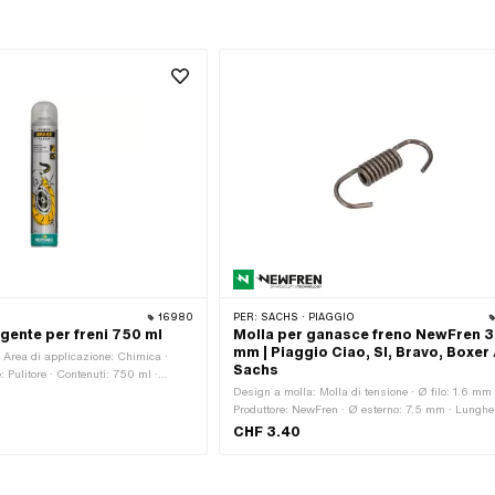
16980
PER:
SACHS · PIAGGIO
gente per freni 750 ml
Molla per ganasce freno NewFren 
mm | Piaggio Ciao, SI, Bravo, Boxer 
· Area di applicazione: Chimica ·
Sachs
: Pulitore · Contenuti: 750 ml ·
Aerosol estremamente infiammabile ·
Design a molla: Molla di tensione · Ø filo: 1.6 mm 
Contenitore pressurizzato: può
Produttore: NewFren · Ø esterno: 7.5 mm · Lungh
ato · Avviso di pericolo: Provoca
totale: 38 mm
CHF 3.40
i occhi · Avviso di pericolo: Può
 vertigini · Avviso di pericolo: Può
e ingerito e penetra nelle vie