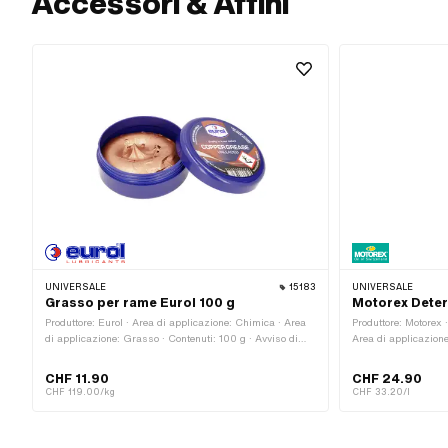
Accessori & Affini
UNIVERSALE
15183
UNIVERSALE
Grasso per rame Eurol 100 g
Motorex Deter
Produttore: Eurol · Area di applicazione: Chimica · Area
Produttore: Motorex 
di applicazione: Grasso · Contenuti: 100 g · Avviso di
Area di applicazione
pericolo: Molto tossico per gli organismi acquatici ·
Avviso di pericolo: 
Avviso di pericolo: Tossico per gli organismi acquatici
Avviso di pericolo: 
CHF 11.90
CHF 24.90
(con effetti a lungo termine) · Parola segnale: Pericolo ·
scoppiare se riscald
CHF 119.00/kg
CHF 33.20/l
Pittogramma di pericolo: GHS09 - Pericoloso per
grave irritazione agl
l'ambiente acquatico · Resistenza alla temperatura
causare sonnolenza e
(min.): -40 - 1100 °C
essere fatale se vien