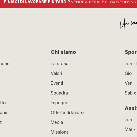
FINISCI DI LAVORARE PIÙ TARDI?
VENDITA SERALE IL GIOVEDÌ FINO
Chi siamo
Sport
zione
La storia
Lun -
Valori
Gio
Eventi
Ven
Squadra
Sab 
tto
Impegno
Assi
ione
Offerte di lavoro
Lun
ti
Media
Mar -
Missione