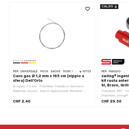
CALDO
PER:
UNIVERSALE · PUCH · SACHS · PONY / CILO (BETA 521 E 512) · PIAGGIO · TOMOS · CILO · ERCOLE
10703
PER:
PIAGGIO
Cavo gas Ø 1,2 mm x 165 cm (nipplo a
swiing® ingen
sfera) Dell'Orto
kit ruota anter
SI, Bravo, Gril
Ø nipplo: 3.5 mm · Produttore: Prodotto in Germania ·
Materiale: Acciaio · Area di applicazione: Standard ·
Produttore: SKF · Cus
Superficie: zincato (blu) · Ø Filo a trefoli: 1.2 mm ·
Produttore: swiing® 
Lunghezza del cavo: 1650 mm · Forma del capezzolo:
Materiale: Allumini
CHF 2.40
CHF 29.50
Palla · Numero di componenti: 1 Stk
11.25 mm · Ø intern
esterno: 20 mm · Ø 
53.5 mm