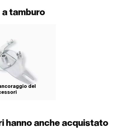
o di pericolo: Tossico per gli
con effetti a lungo termine) · Parola
o a tamburo
 Pittogramma di pericolo: GHS02 -
ile · Pittogramma di pericolo:
sione · Pittogramma di pericolo:
 pericoloso
 ancoraggio del
cessori
ori hanno anche acquistato