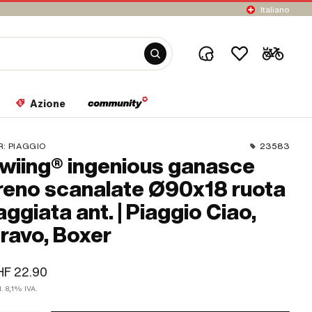
Italiano
Azione
R:
PIAGGIO
23583
wiing® ingenious ganasce
reno scanalate Ø90x18 ruota
aggiata ant. | Piaggio Ciao,
ravo, Boxer
HF 22.90
l. 8,1% IVA.