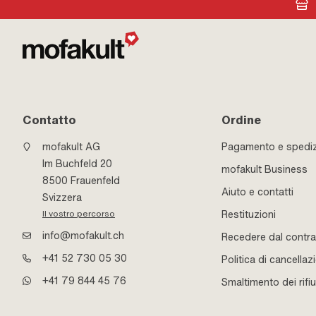
Contatto
Ordine
mofakult AG
Pagamento e spedi
Im Buchfeld 20
mofakult Business
8500 Frauenfeld
Aiuto e contatti
Svizzera
Restituzioni
Il vostro percorso
info@mofakult.ch
Recedere dal contra
+41 52 730 05 30
Politica di cancellaz
+41 79 844 45 76
Smaltimento dei rifiu