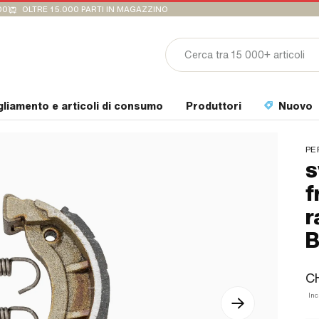
00
OLTRE 15.000 PARTI IN MAGAZZINO
gliamento e articoli di consumo
Produttori
Nuovo
PE
s
f
r
B
C
Inc