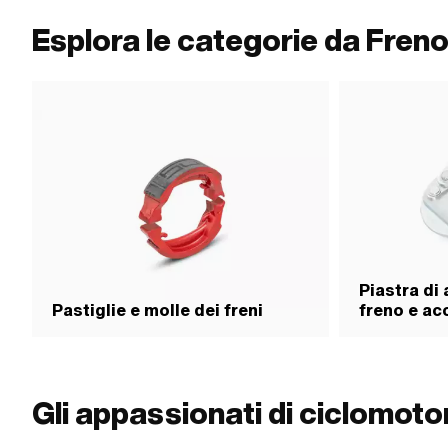
respiratorie. · Avvis
organismi acquatici (
Esplora le categorie da Fren
segnale: Pericolo ·
Facilmente infiammab
GHS04 - Gas in pres
GHS07 - Attenzione,
Piastra di
Pastiglie e molle dei freni
freno e ac
Gli appassionati di ciclomot