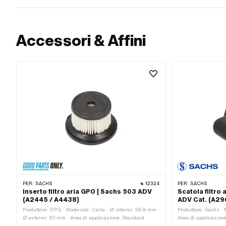
Accessori & Affini
PER:
SACHS
12324
PER:
SACHS
Inserto filtro aria GPO | Sachs 503 ADV
Scatola filtro
(A2445 / A4438)
ADV Cat. (A29
Produttore: OPG · Materiale: Carta · Ø interno: 58.9 mm ·
Produttore: Sachs · M
Ø esterno: 63 mm · Area di applicazione: Standard
Area di applicazion