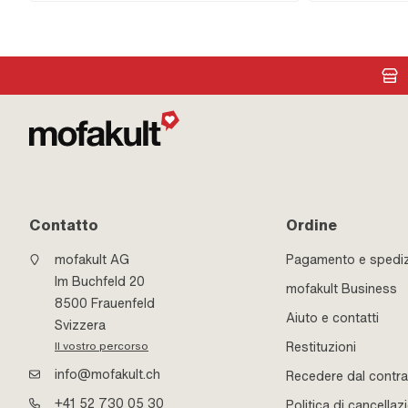
Standard
Contatto
Ordine
mofakult AG
Pagamento e spedi
Im Buchfeld 20
mofakult Business
8500 Frauenfeld
Aiuto e contatti
Svizzera
Restituzioni
Il vostro percorso
info@mofakult.ch
Recedere dal contra
+41 52 730 05 30
Politica di cancellaz