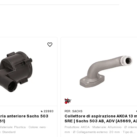
22883
PER:
SACHS
 aria anteriore Sachs 503
Collettore di aspirazione AKOA 13
61)
SRE | Sachs 503 AB, ADV (A5669, A
ateriale: Plastica · Colore: nero ·
Produttore: AKOA · Materiale: Alluminio · Ø interno
e: Standard
mm · Ø Collegamento esterno: 20 mm · Tipo di
montaggio: Viti · Distanza tra i fori in ingresso: 