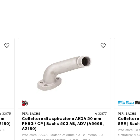
33175
PER:
SACHS
33177
PER:
SACHS
 mm
Collettore di aspirazione AKOA 20 mm
Collettore
2180)
PHBG / CP | Sachs 503 AB, ADV (A5669,
SRE | Sac
A2180)
: 13
Produttore: OPG
Produttore: AKOA · Materiale: Alluminio · Ø interno: 20
filettatura: M6
36 mm ·
mm · Ø Collegamento esterno: 24 mm · Tipo di
· Ø Collegamen