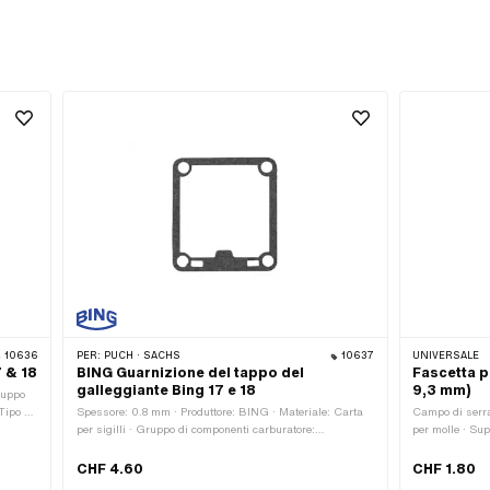
10636
PER:
PUCH · SACHS
10637
UNIVERSALE
 & 18
BING Guarnizione del tappo del
Fascetta p
galleggiante Bing 17 e 18
9,3 mm)
ruppo
Tipo di
Spessore: 0.8 mm · Produttore: BING · Materiale: Carta
Campo di serra
: 18
per sigilli · Gruppo di componenti carburatore:
per molle · Sup
Sigillatura, revisione · Tipo di carburatore: 17
Colore: argent
Catalizzatore · Tipo di carburatore: 18 Catalizzatore ·
5.3 mm · Tipo 
CHF 4.60
CHF 1.80
Larghezza: 43.8 mm · Superficie: grezzo · Lunghezza
bloccata