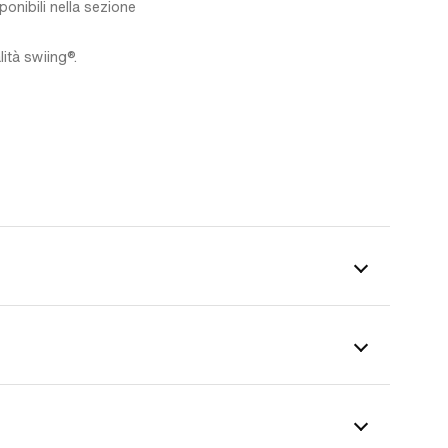
sponibili nella sezione
ità swiing®.