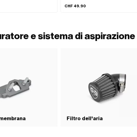
Numero OEM Pony: A2180 · Numero OEM Pony:
CHF 49.90
ratore e sistema di aspirazione
 membrana
Filtro dell'aria