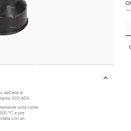
C
Inc
 dell'aria al
 Sachs 503 ADV.
munemente nota come
+200 °C e per
testata con un