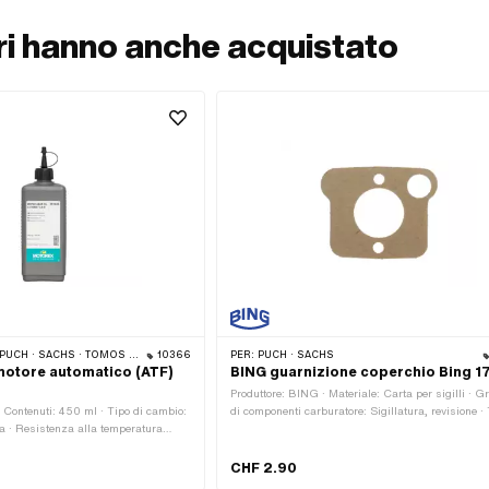
ori hanno anche acquistato
 SACHS · TOMOS · CIAO BICICLETTA
10366
PER:
PUCH · SACHS
motore automatico (ATF)
BING guarnizione coperchio Bing 17
Produttore: BING · Materiale: Carta per sigilli · G
· Contenuti: 450 ml · Tipo di cambio:
di componenti carburatore: Sigillatura, revisione · 
 · Resistenza alla temperatura
carburatore: 17 Catalizzatore · Tipo di carburatore
 · Area di applicazione:
Catalizzatore
cambio con frizione · Numero OEM
CHF 2.90
hs OEM no.: 0263 014 002