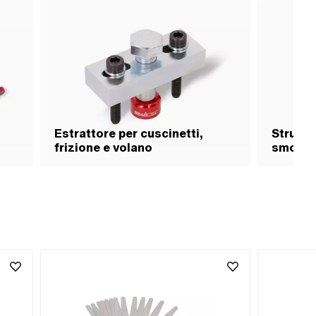
Estrattore per cuscinetti,
Strumen
frizione e volano
smonta