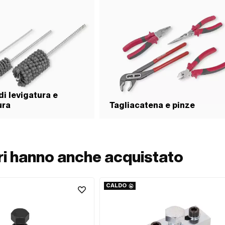
di levigatura e
ura
Tagliacatena e pinze
ori hanno anche acquistato
CALDO