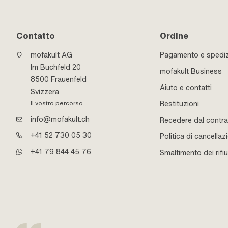
Contatto
Ordine
mofakult AG
Pagamento e spedi
Im Buchfeld 20
mofakult Business
8500 Frauenfeld
Aiuto e contatti
Svizzera
Restituzioni
Il vostro percorso
info@mofakult.ch
Recedere dal contra
+41 52 730 05 30
Politica di cancellaz
+41 79 844 45 76
Smaltimento dei rifiu