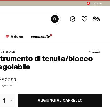
Italiano
Azione
IVERSALE
11137
trumento di tenuta/blocco
egolabile
F 27.90
l. 8,1% IVA.
1
AGGIUNGI AL CARRELLO