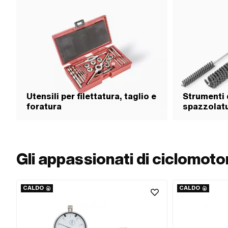
Utensili per filettatura, taglio e
Strumenti 
foratura
spazzolat
Gli appassionati di ciclomot
CALDO
CALDO