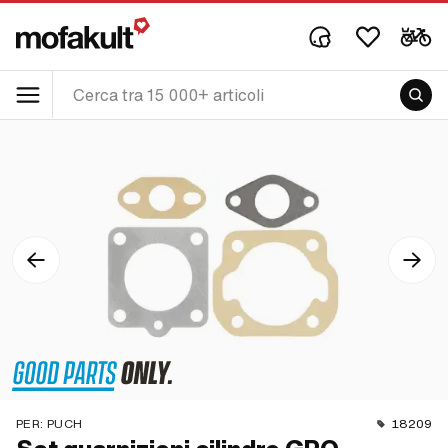
PER:
PUCH
18209