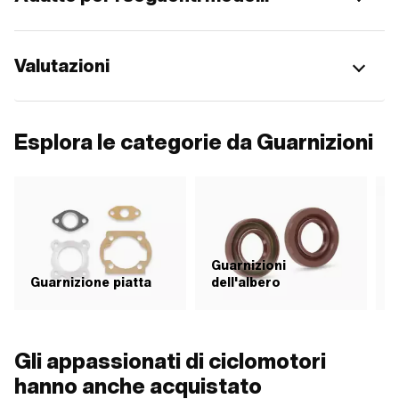
Valutazioni
Esplora le categorie da Guarnizioni
Guarnizioni
Guarnizione piatta
dell'albero
G
Gli appassionati di ciclomotori
hanno anche acquistato