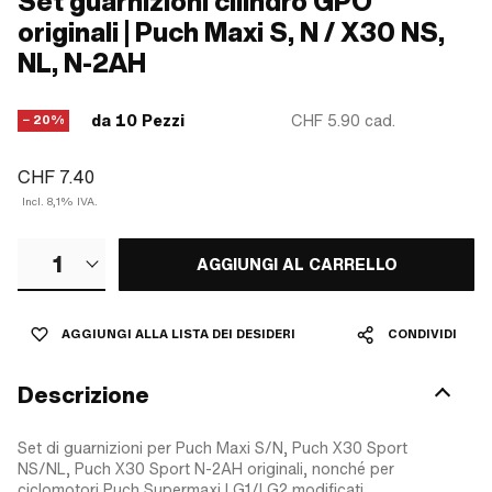
Set guarnizioni cilindro GPO
originali | Puch Maxi S, N / X30 NS,
NL, N-2AH
da 10 Pezzi
CHF 5.90
cad.
− 20%
CHF 7.40
Incl. 8,1% IVA.
1
AGGIUNGI AL CARRELLO
AGGIUNGI ALLA LISTA DEI DESIDERI
CONDIVIDI
Descrizione
Set di guarnizioni per Puch Maxi S/N, Puch X30 Sport
NS/NL, Puch X30 Sport N-2AH originali, nonché per
ciclomotori Puch Supermaxi LG1/LG2 modificati.