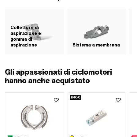
Collettore di
aspirazione e
gomma di
aspirazione
Sistema a membrana
F
Gli appassionati di ciclomotori
hanno anche acquistato
INOX