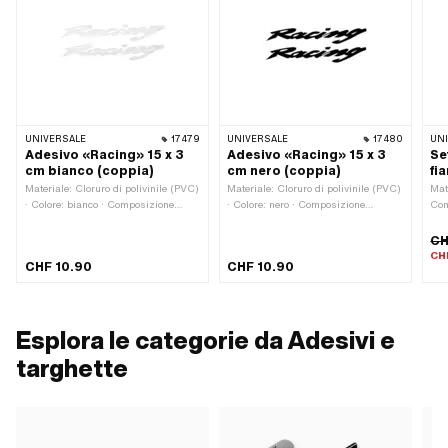
UNIVERSALE
17479
UNIVERSALE
17480
UN
Adesivo «Racing» 15 x 3
Adesivo «Racing» 15 x 3
Se
cm bianco (coppia)
cm nero (coppia)
fi
Materiale: Cloruro di polivinile (PVC)
Materiale: Cloruro di polivinile (PVC)
Mat
· Colore: bianco · Composizione
· Colore: nero · Composizione
Com
posteriore: Adesivo · Luogo di
posteriore: Adesivo · Luogo di
Luo
utilizzo: Universale · Larghezza:
utilizzo: Universale · Larghezza:
Lar
CH
150 mm · Altezza: 27 mm ·
150 mm · Altezza: 27 mm ·
mm 
CH
CHF 10.90
CHF 10.90
Transferfolie: No
Transferfolie: No
Esplora le categorie da Adesivi e
targhette