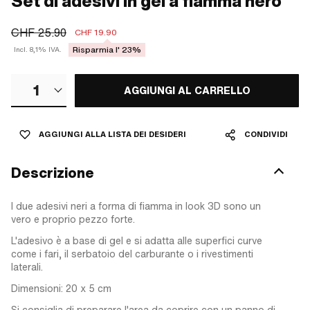
Set di adesivi in gel a fiamma nero
CHF 25.90
CHF 19.90
Risparmia l' 23%
Incl. 8,1% IVA.
1
AGGIUNGI AL CARRELLO
AGGIUNGI ALLA LISTA DEI DESIDERI
CONDIVIDI
Descrizione
I due adesivi neri a forma di fiamma in look 3D sono un
vero e proprio pezzo forte.
L'adesivo è a base di gel e si adatta alle superfici curve
come i fari, il serbatoio del carburante o i rivestimenti
laterali.
Dimensioni: 20 x 5 cm
Si consiglia di preparare l'area da coprire con un panno di