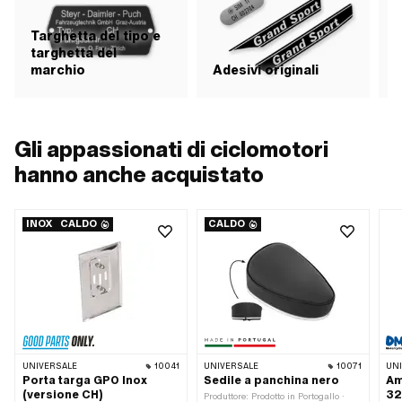
Targhetta del tipo e
targhetta del
marchio
Adesivi originali
A
Gli appassionati di ciclomotori
hanno anche acquistato
INOX
CALDO
CALDO
UNIVERSALE
10041
UNIVERSALE
10071
UN
Porta targa GPO Inox
Sedile a panchina nero
Am
(versione CH)
32
Produttore: Prodotto in Portogallo ·