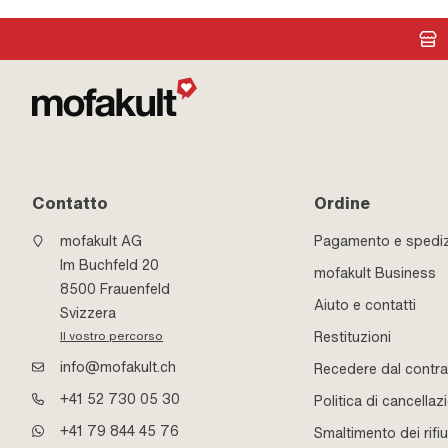
Contatto
Ordine
mofakult AG
Pagamento e spedi
Im Buchfeld 20
mofakult Business
8500 Frauenfeld
Aiuto e contatti
Svizzera
Restituzioni
Il vostro percorso
info@mofakult.ch
Recedere dal contra
+41 52 730 05 30
Politica di cancellaz
+41 79 844 45 76
Smaltimento dei rifiu