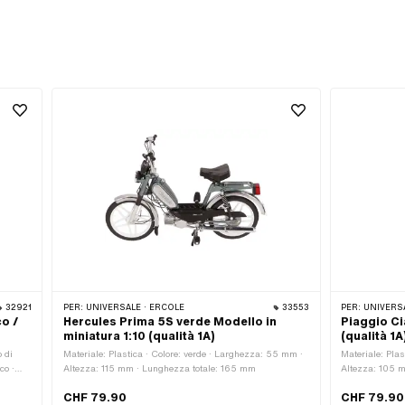
32921
PER:
UNIVERSALE · ERCOLE
33553
PER:
UNIVERSA
o /
Hercules Prima 5S verde Modello in
Piaggio Ci
miniatura 1:10 (qualità 1A)
(qualità 1A
o di
Materiale: Plastica · Colore: verde · Larghezza: 55 mm ·
Materiale: Pla
co ·
Altezza: 115 mm · Lunghezza totale: 165 mm
Altezza: 105 
CHF 79.90
CHF 79.90
 · Tipo