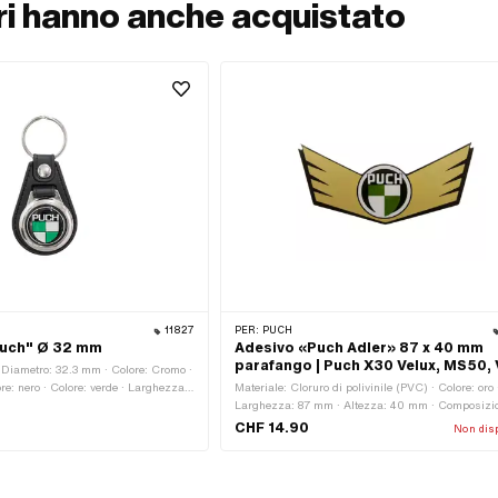
ori hanno anche acquistato
11827
PER:
PUCH
Puch" Ø 32 mm
Adesivo «Puch Adler» 87 x 40 mm
parafango | Puch X30 Velux, MS50,
· Diametro: 32.3 mm · Colore: Cromo ·
re: nero · Colore: verde · Larghezza:
Materiale: Cloruro di polivinile (PVC) · Colore: oro 
.3 mm · Lunghezza totale: 83.6 mm ·
Larghezza: 87 mm · Altezza: 40 mm · Composizi
rtachiavi
posteriore: Adesivo · Coerenza: Resistente ai ragg
CHF 14.90
Non disp
Luogo di utilizzo: Telaio (+ serbatoio) · Transferfol