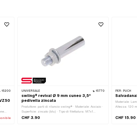
15200
UNIVERSALE
15770
PER:
PUCH
swiing® revival Ø 9 mm cuneo 3,5°
Salvadanai
 VZ50
pedivella zincata
Materiale: Lam
·
Produttore: parti di rilancio swiing® · Materiale: Acciaio ·
Altezza: 120 
one
Superficie: zincato (blu) · Tipo di filettatura: M7x1
i UV ·
(filettatura standard) · Colore: argento · Ø esterno: 9 mm
CHF 3.90
CHF 15.90
onibile
ie: No
· Cuneo a manovella angolare: 3.5° · Lunghezza totale:
43 mm