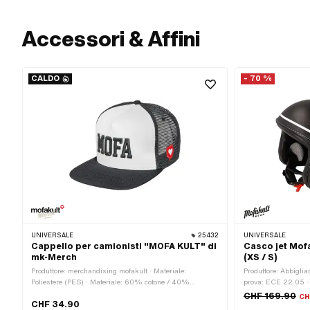
Accessori & Affini
CALDO
- 70 %
UNIVERSALE
25432
UNIVERSALE
Cappello per camionisti "MOFA KULT" di
Casco jet Mof
mk-Merch
(XS / S)
Produttore: merchandising mofakult · Materiale:
Produttore: Abbiglia
Poliestere (PES) · Materiale: 60% cotone / 40%
prova: ECE 22.05 · 
poliestere · Etichetta: biologico/ecologico · Genere: Unisex
Dimensione: L · Dim
CHF 169.90
CH
CHF 34.90
· Colore: bianco · Colore: nero · Colore: rosso ·
Dimensione: XL · Di