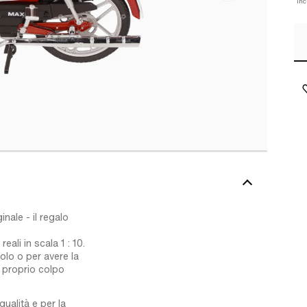
Inc
inale - il regalo
eali in scala 1 : 10.
lo o per avere la
e proprio colpo
ualità e per la