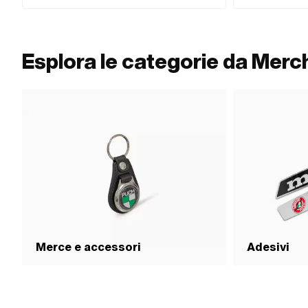
Dimensione: Onesize · Tipo di chiusura: Chiusura a
Chiusura a cricchett
sgancio rapido
stradale: Sì
Esplora le categorie da Merc
Merce e accessori
Adesivi