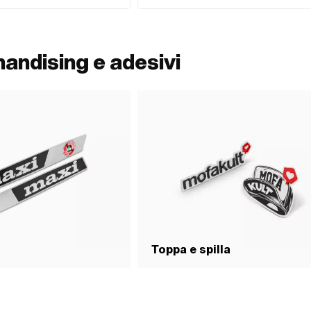
o · Autorizzato nella circolazione
di chiusura: Chiusura a cricchetto · Autorizzato ne
circolazione stradale: Sì
handising e adesivi
Toppa e spilla