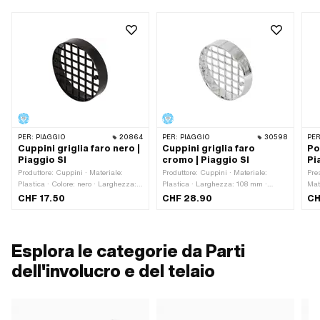
PER:
PIAGGIO
20864
PER:
PIAGGIO
30598
PER
Cuppini griglia faro nero |
Cuppini griglia faro
Po
Piaggio SI
cromo | Piaggio SI
Pi
Produttore: Cuppini · Materiale:
Produttore: Cuppini · Materiale:
Pre
Plastica · Colore: nero · Larghezza:
Plastica · Larghezza: 108 mm ·
Mat
140 mm · Profondità: 27 mm ·
Altezza: 84 mm · Superficie: cromato
mm 
CHF 17.50
CHF 28.90
CH
Spaziatura tra i fori: 115 mm
· Profondità: 25 mm · Spaziatura tra
mon
i fori: 75 mm
(bl
Num
Esplora le categorie da Parti
dell'involucro e del telaio