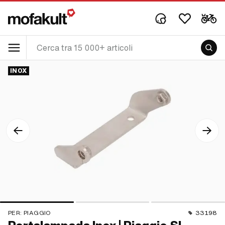
INOX
PER:
PIAGGIO
33198