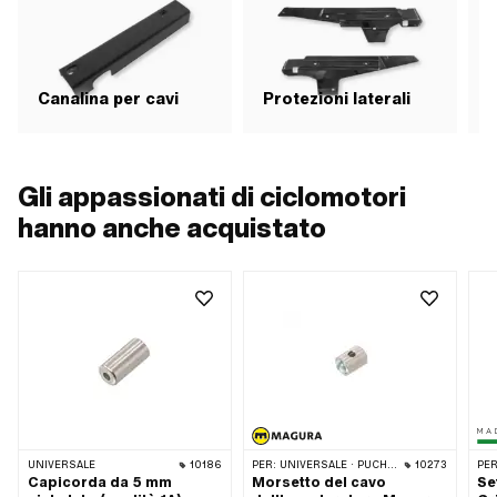
Canalina per cavi
Protezioni laterali
P
Gli appassionati di ciclomotori
hanno anche acquistato
UNIVERSALE
10186
PER:
UNIVERSALE · PUCH · SACHS · PONY / CILO (BETA 521 E 512) · PIAGGIO · ZÜNDAPP BELMONDO · TOMOS
10273
PER
Capicorda da 5 mm
Morsetto del cavo
Se