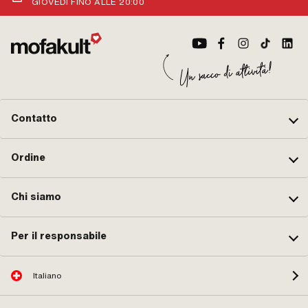
GIOVEDÌ FINO ALLE 20:00
app
25 
No
Contatto
Ordine
Chi siamo
Per il responsabile
Italiano