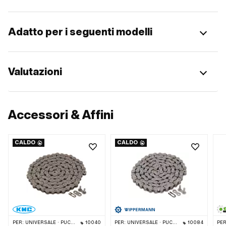
Adatto per i seguenti modelli
Valutazioni
Accessori & Affini
CALDO
CALDO
PER:
UNIVERSALE · PUCH · SACHS · PONY / CILO (BETA 521 E 512) · ZÜNDAPP BELMONDO · TOMOS · CIAO BICICLETTA · ALPA CHOPPER / TURBO · CILO
10040
PER:
UNIVERSALE · PUCH · SACHS · PONY / CILO (BETA 521 E 512) · ZÜNDAPP BELMONDO · TOMOS · CIAO BICICLETTA · CILO
10084
PER