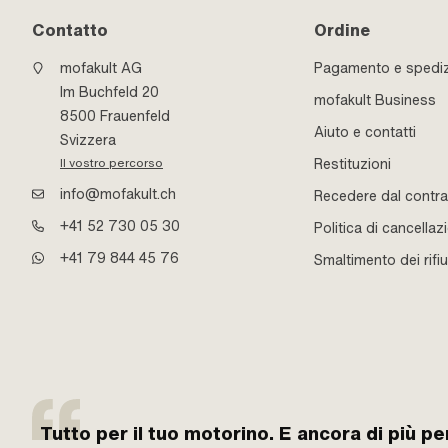
Contatto
Ordine
mofakult AG
Pagamento e spedi
Im Buchfeld 20
mofakult Business
8500 Frauenfeld
Aiuto e contatti
Svizzera
Restituzioni
Il vostro percorso
info@mofakult.ch
Recedere dal contra
+41 52 730 05 30
Politica di cancellaz
+41 79 844 45 76
Smaltimento dei rifiu
Tutto per il tuo motorino. E ancora di più pe