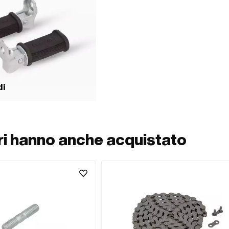
del materiale): 12 N/m · Coppia di
 del materiale): 26 N/m
di
ori hanno anche acquistato