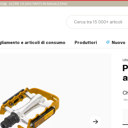
00
OLTRE 15.000 PARTI IN MAGAZZINO
gliamento e articoli di consumo
Produttori
Nuovo
UN
P
a
CH
Inc