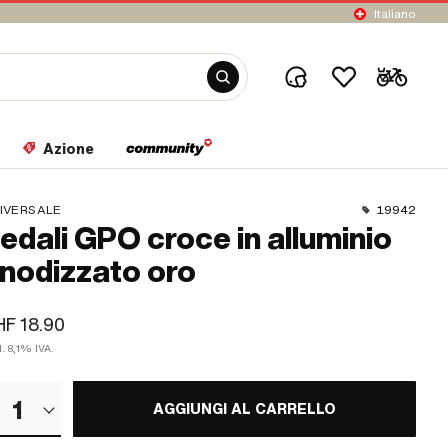
Italiano
Azione
IVERSALE
19942
edali GPO croce in alluminio
nodizzato oro
F 18.90
l. 8,1% IVA.
1
AGGIUNGI AL CARRELLO