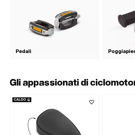
distacco (a seconda 
distacco (a seconda
Pedali
Poggiapie
Gli appassionati di ciclomot
CALDO