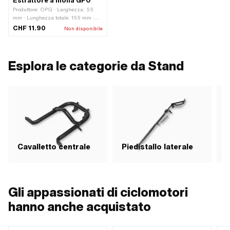
Estrattore a molla GPO
Produttore: OPG · Larghezza: 55
mm · Lunghezza totale: 155 mm ·
Area di applicazione: Strumento
CHF 11.90
Non disponibile
speciale
Esplora le categorie da Stand
Cavalletto centrale
Piedistallo laterale
M
Gli appassionati di ciclomotori
hanno anche acquistato